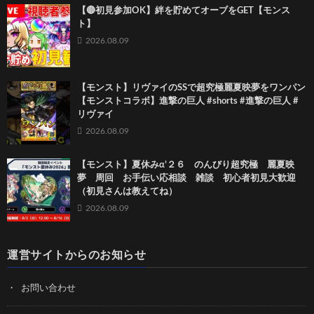
【🔴初見参加OK】絆を貯めてオーブをGET【モンス
ト】
2026.08.09
【モンスト】リヴァイのSSで超究極麗夏映夢を ワンパン
【モンストコラボ】進撃の巨人 #shorts #進撃の巨人 #
リヴァイ
2026.08.09
【モンスト】夏休みα’２６ のんびり超究極 麗夏映
夢 周回 お手伝い応相談 雑談 初心者初見大歓迎
（初見さんは教えてね）
2026.08.09
運営サイトからのお知らせ
お問い合わせ