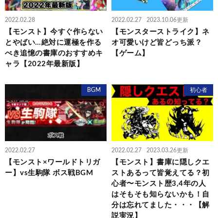
2022.02.28
2022.02.27
2023.10.06更新
【モンスト】今すぐ作らない
【モンスターストライク】ネ
とやばい…絶対に運極を作る
オ可愛いけど皆どっち派？
べき追憶の書庫のおすすめキ
【ゲーム】
ャラ【2022年最新版】
BGM
初心者
2022.02.27
2022.02.27
2023.03.26更新
【モンスト×ワールドトリガ
【モンスト】書庫に隠しクエ
ー】vs生駒隊 ボス戦BGM
ストあるって皆覚えてる？初
心者〜モンスト歴3,4年の人
はそもそも知らないかも！自
分は忘れてました・・・【解
説実況】