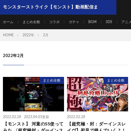
モンスターストライク【モンスト】動画配信ま
とめ
ホーム
まとめ全般
コラボ
ガチャ
BGM
3DS
アニ
HOME
2022年
2月
2022年2月
まとめ全般
まとめ全般
2022.02.28
2023.04.03更新
2022.02.28
【モンスト】 河童のSS使って
【超究極・封：ダーインスレ
みた 〈超究極封・ダーインス
イヴ】初見で挑んでいくよ！