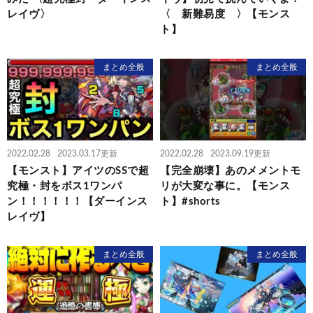
レイヴ〉
〈 新難易度 〉【モンス
ト】
まとめ全般
まとめ全般
2022.02.28
2023.03.17更新
2022.02.28
2023.09.19更新
【モンスト】アイツのSSで超
【完全崩壊】あのメメントモ
究極・封をボス1ワンパ
リが大変な事に。【モンス
ン！！！！！！【ダーインス
ト】#shorts
レイヴ】
まとめ全般
まとめ全般