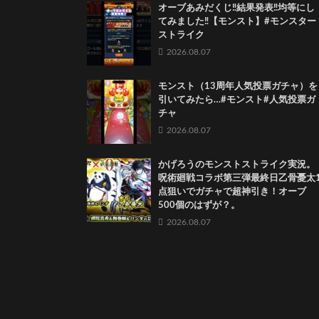
オーブあみだくじ‼️結果発表‼️均等にし
てみました‼️【モンスト】#モンスター
ストライク
2026.08.07
モンスト（13周年人気投票ガチャ）を
引いてみたら…#モンスト#人気投票ガ
チャ
2026.08.07
かげろうのモンストストライク実況。
呪術廻戦コラボ第三弾最終日乙骨憂太
点狙いでガチャで超神引き！オーブ
500個のはずが？。
2026.08.07