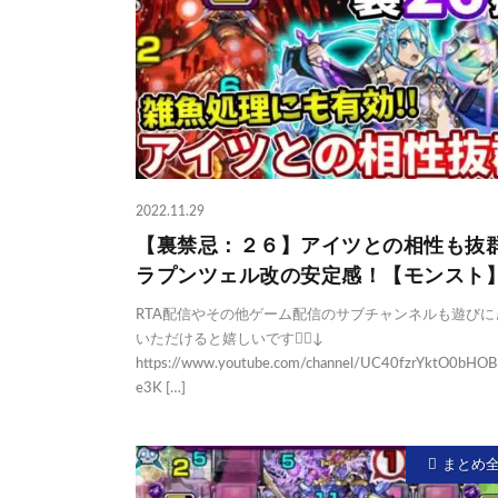
2022.11.29
【裏禁忌：２６】アイツとの相性も抜
ラプンツェル改の安定感！【モンスト
RTA配信やその他ゲーム配信のサブチャンネルも遊びに
いただけると嬉しいです🙇‍♂️↓
https://www.youtube.com/channel/UC40fzrYktO0bHO
e3K […]
まとめ