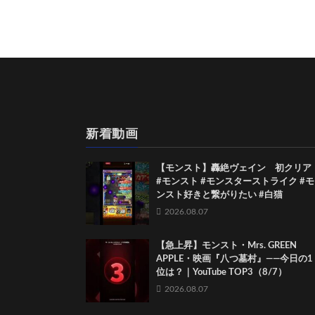
新着動画
【モンスト】轟絶ヴェイン 初クリア
#モンスト #モンスターストライク #モ
ンスト好きと繋がりたい #白猫
2026.08.07
【急上昇】モンスト・Mrs. GREEN
APPLE・映画『八つ墓村』――今日の1
位は？｜YouTube TOP3（8/7）
2026.08.07