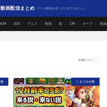
】動画配信まとめ
ゲーム動画を色々まとめてみました。
BGM
3DS
アニメ
映画
歌
CM
オーブ
呪術
>
1/16ページ
全般
まとめ全般