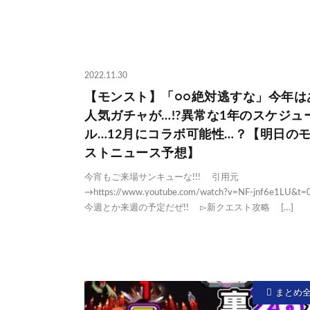
2022.11.30
【モンスト】「○○絶対逃すな」今年は
人気ガチャが…!?異常な1年のスケジュ
ル…12月にコラボ可能性…？【明日の
ストニュース予想】
今宵もご来場サンキューな!!! 引用元
→https://www.youtube.com/watch?v=NF-jnf6e1LU&t=
今週とか来週の予定だぜ!! ▻新クエスト攻略 […]
まとめ