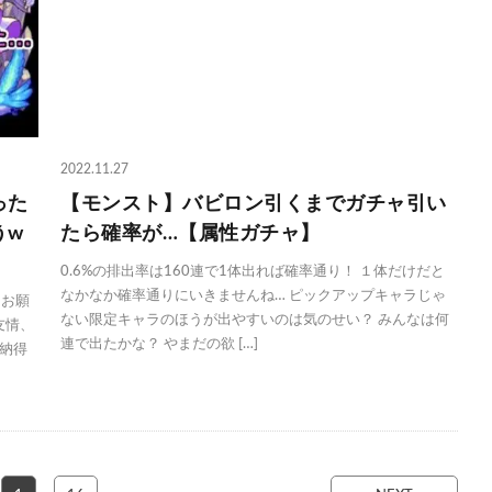
2022.11.27
った
【モンスト】バビロン引くまでガチャ引い
うw
たら確率が…【属性ガチャ】
0.6%の排出率は160連で1体出れば確率通り！ １体だけだと
なかなか確率通りにいきませんね… ピックアップキャラじゃ
くお願
ない限定キャラのほうが出やすいのは気のせい？ みんなは何
友情、
連で出たかな？ やまだの欲 […]
納得