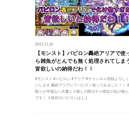
2022.11.28
【モンスト】バビロン轟絶アリアで使
ら雑魚がとんでも無く処理されてしま
皆欲しいの納得だわ！！
#モンスト #バビロン #アリア #チャンネル登録よろし
いします 轟絶アリアにてバビロン使ってみました！！ 
殴りが半端ない天魔１０殺しの闇ガチャ限定の化け物と
です！ ２体目のバビロンは […]