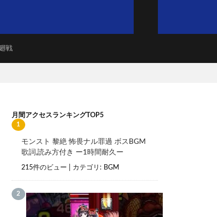
廻戦
月間アクセスランキングTOP5
モンスト 黎絶 怖畏ナル罪過 ボスBGM
歌詞,読み方付き ー1時間耐久ー
215件のビュー
|
カテゴリ:
BGM