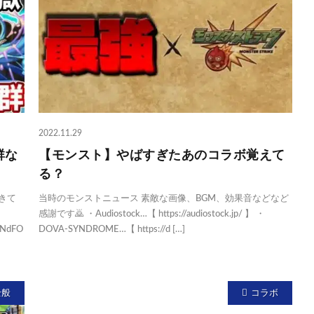
2022.11.29
群な
【モンスト】やばすぎたあのコラボ覚えて
】
る？
きて
当時のモンストニュース 素敵な画像、BGM、効果音などなど
感謝です🙇 ・Audiostock…【 https://audiostock.jp/ 】 ・
BNdFO
DOVA-SYNDROME…【 https://d […]
全般
コラボ