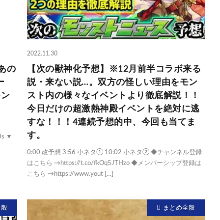
2022.11.30
あの
【次の獣神化予想】※12月前半コラボ来る
ー
説・来ない説…。双方の怪しい理由をモン
モン
スト内の様々なイベントより徹底解説！！
今日だけの超激熱神殿イベントを絶対に逃
すな！！！4連続予想的中、今回も当てま
す。
0s ▼
0:00 改予想 3:56 小ネタ① 10:02 小ネタ② ◆チャンネル登録
はこちら →https://t.co/fkOq5JTHzo ◆メンバーシップ登録は
こちら →https://www.yout […]
全般
まとめ全般