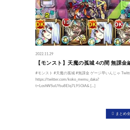
2022.11.29
【モンスト】天魔の孤城 4の間 無課金
#モンスト #天魔の孤城 #無課金 ゲージ早いんじゃ Twitt
https://twitter.com/koko_memu_daka?
t=LoshWSuUYsu8EIq7L95OiA& […]
まとめ