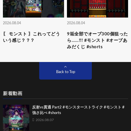
2026.08.04
2026.08.04
〖 モンスト 〗これってどう
9垢全部でオーブ300個狙った
いう感じ？？？
ら……!!! #モンスト #オーブあ
みだくじ #shorts
Back to Top
新着動画
反射vs貫通 Part2 #モンスターストライク #モンスト #
強さ比べ #shorts
2026.08.07