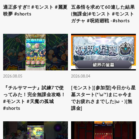
適正多すぎ!! #モンスト #麗夏
五条悟を求めて60連した結果
映夢 #shorts
(無課金)#モンスト #モンスト
ガチャ #呪術廻戦 -#shorts
2026.08.05
2026.08.04
『チルサマーナ』試練7で使
[モンスト][参加型]今日から星
ってみた！完全無課金攻略！
墓スタート(*’ω’*)まにゃ今ま
#モンスト #天魔の孤城
でお疲れさまでした|ω・)[無
#shorts
課金]