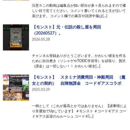
注意※この動画は編集点が拙い部分が多々見られますので優
しい目で見てください。コメント書いてくれると主が泣いて
喜びます。 コメント欄での暴言や誹謗中傷は[…]
【モンスト】元・伝説の殺し屋を周回
（20260527）。
2026.05.28
チャンネル登録ありがとうございます。かわいい彼女を作る
ために自分磨き（ソシャゲやTOEIC学習等）を頑張り、贅沢
（課金）は一切しない！！ かわいい彼女[…]
【モンスト】 スタミナ消費周回・神殿周回 （魔
女との契約） 自陣無課金 コードギアスコラボ
2025.03.29
一例として（これが最高とかではありません） 【諸事情によ
り非通知でUpしています】 ＃モンスト ＃コードギアス コー
ドギアス反逆のルルーシュ コードギ[…]