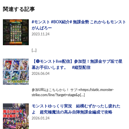
関連する記事
#モンスト #BOX紹介# 無課金勢 これからもモンスト
がんばろー
2023.11.24
[…]
【🔴モンストlive配信】参加型！無課金サブ垢で星
墓お手伝いします。 #縦型配信
2026.06.04
参加URLはこちらから！ サブ→https://static.monster-
strike.com/line/?target=stage&p[…]
モンストゆっくり実況 結構むずかったし疲れた
よ 超究極魔法の高み自陣無課金編成で攻略
2026.01.24