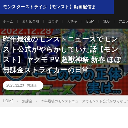
モンスターストライク【モンスト】動画配信ま
とめ
ホーム
まとめ全般
コラボ
ガチャ
BGM
3DS
アニ
昨年最後のモンストニュースでモン
スト公式がやらかしていた話【モン
スト】 ヤクモ PV 超獣神祭 新春 ほぼ
無課金ストライカーの日常
2023.12.23
無課金
HOME
無課金
昨年最後のモンストニュースでモンスト公式がやらかしてい