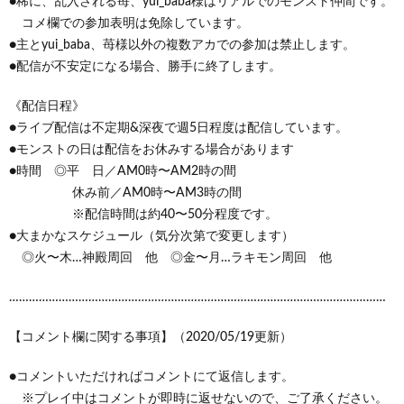
●稀に、乱入される苺、yui_baba様はリアルでのモンスト仲間です。
コメ欄での参加表明は免除しています。
●主とyui_baba、苺様以外の複数アカでの参加は禁止します。
●配信が不安定になる場合、勝手に終了します。
《配信日程》
●ライブ配信は不定期&深夜で週5日程度は配信しています。
●モンストの日は配信をお休みする場合があります
●時間 ◎平 日／AM0時〜AM2時の間
休み前／AM0時〜AM3時の間
※配信時間は約40〜50分程度です。
●大まかなスケジュール（気分次第で変更します）
◎火〜木…神殿周回 他 ◎金〜月…ラキモン周回 他
……………………………………………………………………………………………………
【コメント欄に関する事項】（2020/05/19更新）
●コメントいただければコメントにて返信します。
※プレイ中はコメントが即時に返せないので、ご了承ください。