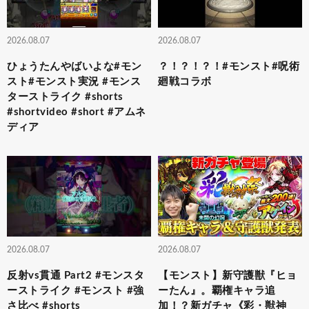
2026.08.07
2026.08.07
ひょうたんやばいよな#モン
？！？！？！#モンスト#呪術
スト#モンスト実況 #モンス
廻戦コラボ
ターストライク #shorts
#shortvideo #short #アムネ
ディア
2026.08.07
2026.08.07
反射vs貫通 Part2 #モンスタ
【モンスト】新守護獣『ヒョ
ーストライク #モンスト #強
ーたん』。覇権キャラ追
さ比べ #shorts
加！？新ガチャ《彩・獣神