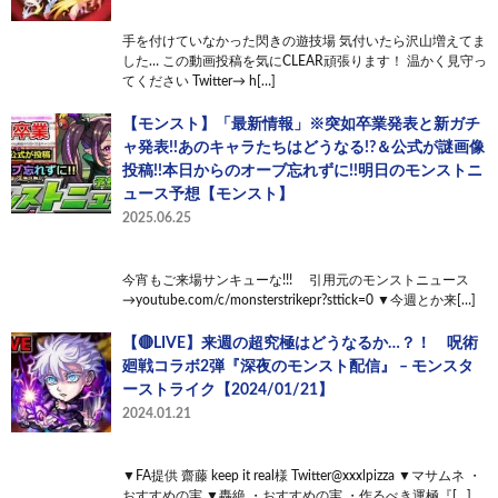
手を付けていなかった閃きの遊技場 気付いたら沢山増えてま
した… この動画投稿を気にCLEAR頑張ります！ 温かく見守っ
てください Twitter→ h[…]
【モンスト】「最新情報」※突如卒業発表と新ガチ
ャ発表!!あのキャラたちはどうなる!?＆公式が謎画像
投稿!!本日からのオーブ忘れずに!!明日のモンストニ
ュース予想【モンスト】
2025.06.25
今宵もご来場サンキューな!!! 引用元のモンストニュース
→youtube.com/c/monsterstrikepr?sttick=0 ▼今週とか来[…]
【🔴LIVE】来週の超究極はどうなるか…？！ 呪術
廻戦コラボ2弾『深夜のモンスト配信』 – モンスタ
ーストライク【2024/01/21】
2024.01.21
▼FA提供 齋藤 keep it real様 Twitter@xxxlpizza ▼マサムネ ・
おすすめの実 ▼轟絶 ・おすすめの実 ・作るべき運極『[…]