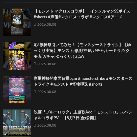
【モンスト マクロスコラボ】 インメルマンSSボイス
#shorts #声優#マクロスコラボ #マクロス#アニメ
2026.08.08
彩‼獣神祭引いてみた！【モンスターストライク】【ゆ
っくり実況】モンスト,彩,獣神祭,ガチャ,カーミラ,ツク
モ,新ガチャ,ゆっくり,しばめ
2026.08.08
彩獸神祭的桌面背景bgm #monsterstrike #モンスタース
トライク #モンスト #怪物彈珠 #shorts
2026.08.08
映画『ブルーロック』主題歌Ado「モンストロ」スペシ
ャルコラボPV 【8月7日(金)公開】
2026.08.08