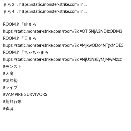
まろ３：https://static.monster-strike.com/lin…
まろ４：https://static.monster-strike.com/lin…
ROOM名「絆まろ」
https://static.monster-strike.com/room/?id=OTI5NjA3NDIzODM3
ROOM名「天まろ」
https://static.monster-strike.com/room/?id=MjkwODc4NTgxMDE5
ROOM名「ちゃちゃまろ」
https://static.monster-strike.com/room/?id=NjU1NzEyMjMwMzcz
#モンスト
#天魔
#復帰勢
#ライブ
#VAMPIRE SURVIVORS
#荒野行動
#雀魂