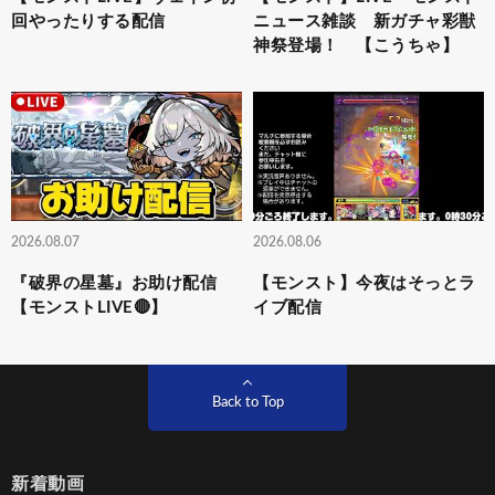
回やったりする配信
ニュース雑談 新ガチャ彩獣
神祭登場！ 【こうちゃ】
2026.08.07
2026.08.06
『破界の星墓』お助け配信
【モンスト】今夜はそっとラ
【モンストLIVE🔴】
イブ配信
Back to Top
新着動画