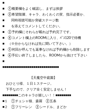
■
■ ①概要欄をよく確認し、まずは挨拶
■ ②希望階層、キャラ、わくわくの実、指示必要か、
■ 同時視聴可能か突破ステージ数
■ を添えてコメントしてください。
■ ③予約欄にそれらが載れば予約完了です。
■ ④コメント欄上のROOMに入り、ﾊﾟｽ120で待機
■ （※分からなければ先に聞いて下さい。）
■ ⑤何回か呼んでも返事なければ予約欄から削除します
■ ⑥手伝い終了しましたら、ROOMから抜けて下さい
■
■■■■■■■■■■■■■■■■■■■■■■■■■■■■■
【天魔空中庭園】
おひとり様、１日１ステージ。
下手なので、クリア全く安定しません！
■■■■■■■■このキャラが嬉しい！！■■■■■■■■
■１ ①チェシャ猫、森羅 ②五条
■２ ①フリーレン ②シードル、まどか