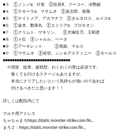
■３ ①ノンノα、什造 ②信長X、フーコー、冷艶鋸
■４ ①テキーラα、マサムネ ②炭次郎、張飛
■５ ①ナイトメア、アカマナフ ②タルタロス、ルイスα
■６ ①金木、数珠丸 ②エミリアα、プロキオン
■７ ①クリムト、ゲキリン、 ②犬塚信乃、王昭君
■８ ①ト伝 ②シャルル、ベータ
■９ ①アーキレット ③篤姫、マルス
■０ ①マサムネ ②佐切、シン＆デスティニー ③モールス
■■■■■■■■■■■■■■■■■■■■■■■■■■■■■
※現状 紋章、超戦型、わくわくの実は必須です。
無くても行けるステージもありますが、
本当にクリアしたいという気持ちが強いのであれば
付けるべきだと思います！！
詳しくは配信内にて
マルチ用アドレス
ちゃちゃまろhttps://static.monster-strike.com/lin…
まろ２：https://static.monster-strike.com/lin…