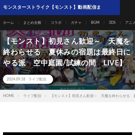
モンスターストライク【モンスト】動画配信ま
とめ
ホーム
まとめ全般
コラボ
ガチャ
BGM
3DS
アニ
【モンスト】初見さん歓迎～ 天魔を
終わらせる 夏休みの宿題は最終日に
やる派 空中庭園/試練の間 LIVE】
2024.09.18
ライブ配信
HOME
ライブ配信
【モンスト】初見さん歓迎～ 天魔を終わらせる 夏