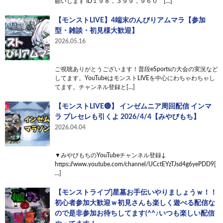
願いします ID１９８，３９９，９６０ […]
【モンストLIVE】4端末のんびりアムマラ【参加
型・雑談・初見様大歓迎】
2026.05.16
ご視聴ありがとうございます！普段eSportsの大会の実況など
してます。YouTubeはモンストLIVEを中心にわちゃわちゃし
てます。チャンネル登録と[…]
【モンストLIVE🔴】 インゼムニア周回配信 インマ
ラ プレセレも引くよ 2026/4/4【みやびもち】
2026.04.04
▼みやびもちのYouTubeチャンネル登録↓
https://www.youtube.com/channel/UCctEYzTJsd4g6yePDD9[
…]
【モンストライブ]星墓お手伝いやりましょうｗ！！
初心者参加大歓迎ｗ初見さんも楽しく遊べる配信な
ので是非参加お待ちしてます(^^♪いつも楽しい配信