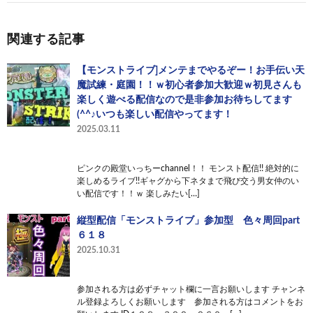
関連する記事
【モンストライブ]メンテまでやるぞー！お手伝い天
魔試練・庭園！！ｗ初心者参加大歓迎ｗ初見さんも
楽しく遊べる配信なので是非参加お待ちしてます
(^^♪いつも楽しい配信やってます！
2025.03.11
ピンクの殿堂いっちーchannel！！ モンスト配信!! 絶対的に
楽しめるライブ!!ギャグから下ネタまで飛び交う男女仲のい
い配信です！！ｗ 楽しみたい[…]
縦型配信「モンストライブ」参加型 色々周回part
６１８
2025.10.31
参加される方は必ずチャット欄に一言お願いします チャンネ
ル登録よろしくお願いします 参加される方はコメントをお