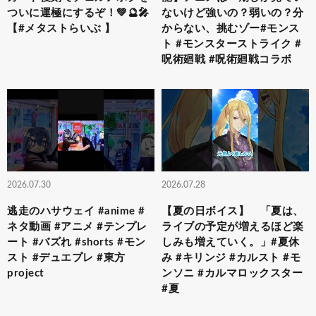
ついに運極にするぞ！💚🔮🎤
ないけど強いの？弱いの？分
【#メタストらいぶ 】
からない、挑むゾー#モンス
ト #モンスターストライク #
呪術廻戦 #呪術廻戦コラボ
2026.07.30
2026.07.28
逃走のハサウェイ #anime #
【夏の日ボイス】 「夏は、
ネタ動画 #アニメ #テンプレ
ライブの予定が増えるほど楽
ート #バズれ #shorts #モン
しみも増えていく。」#夏休
スト #デュエプレ #東方
み #キリンジ #カルスト #モ
project
ンソニ #カルマロックスター
#夏