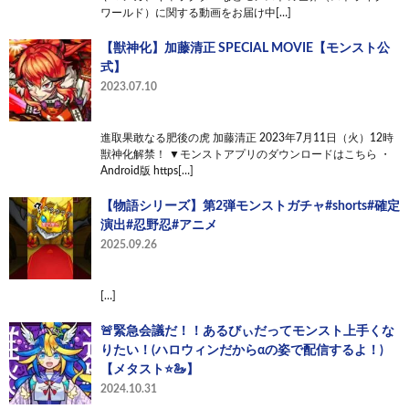
ワールド）に関する動画をお届け中[…]
【獣神化】加藤清正 SPECIAL MOVIE【モンスト公
式】
2023.07.10
進取果敢なる肥後の虎 加藤清正 2023年7月11日（火）12時
獣神化解禁！ ▼モンストアプリのダウンロードはこちら ・
Android版 https[…]
【物語シリーズ】第2弾モンストガチャ#shorts#確定
演出#忍野忍#アニメ
2025.09.26
[…]
🚨緊急会議だ！！あるびぃだってモンスト上手くな
りたい！(ハロウィンだからαの姿で配信するよ！)
【メタスト⭐️🦢】
2024.10.31