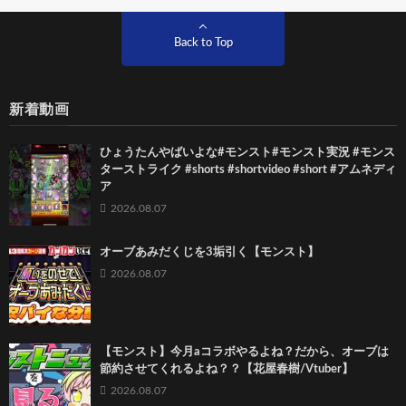
Back to Top
新着動画
ひょうたんやばいよな#モンスト#モンスト実況 #モンス
ターストライク #shorts #shortvideo #short #アムネディ
ア
2026.08.07
オーブあみだくじを3垢引く【モンスト】
2026.08.07
【モンスト】今月aコラボやるよね？だから、オーブは
節約させてくれるよね？？【花屋春樹/Vtuber】
2026.08.07