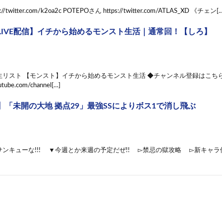
//twitter.com/k2oa2c POTEPOさん https://twitter.com/ATLAS_XD 《チェン[
LIVE配信】イチから始めるモンスト生活｜通常回！【しろ】
生リスト 【モンスト】イチから始めるモンスト生活 ◆チャンネル登録はこち
utube.com/channel[…]
】「未開の大地 拠点29」最強SSによりボス1で消し飛ぶ
ンキューな!!! ▼今週とか来週の予定だぜ!! ▻禁忌の獄攻略 ▻新キャラ使っ