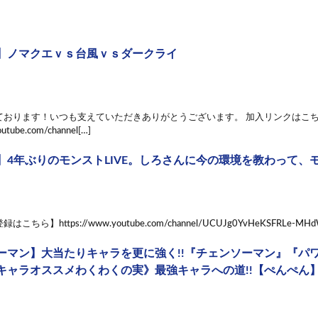
】ノマクエｖｓ台風ｖｓダークライ
ております！いつも支えていただきありがとうございます。 加入リンクはこ
outube.com/channel[…]
】4年ぶりのモンストLIVE。しろさんに今の環境を教わって、モ
ちら】https://www.youtube.com/channel/UCUJg0YvHeKSFRLe-MH
ーマン】大当たりキャラを更に強く!!『チェンソーマン』『パ
キャラオススメわくわくの実》最強キャラへの道!!【ぺんぺん