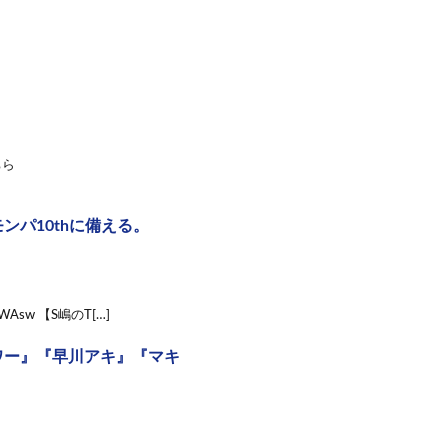
ちら
ンパ10thに備える。
dWAsw 【S嶋のT[…]
ワー』『早川アキ』『マキ
】