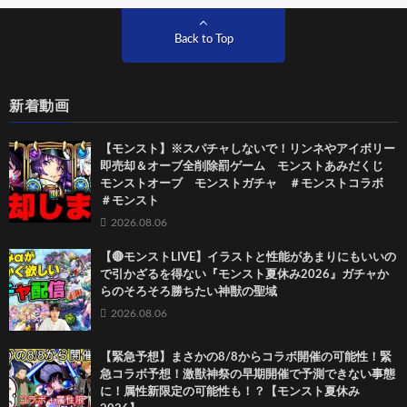
Back to Top
新着動画
【モンスト】※スパチャしないで！リンネやアイボリー
即売却＆オーブ全削除罰ゲーム モンストあみだくじ
モンストオーブ モンストガチャ ＃モンストコラボ
＃モンスト
2026.08.06
【🔴モンストLIVE】イラストと性能があまりにもいいの
で引かざるを得ない『モンスト夏休み2026』ガチャか
らのそろそろ勝ちたい神獣の聖域
2026.08.06
【緊急予想】まさかの8/8からコラボ開催の可能性！緊
急コラボ予想！激獣神祭の早期開催で予測できない事態
に！属性新限定の可能性も！？【モンスト夏休み