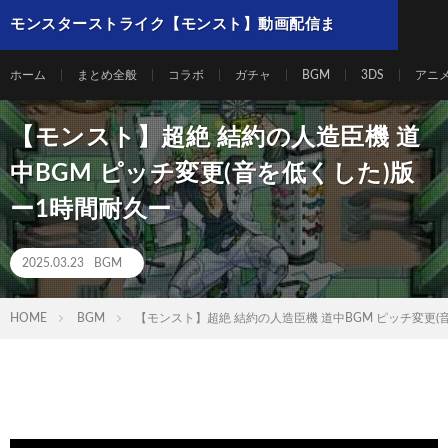
モンスターストライク【モンスト】動画配信ま
とめ
ホーム
まとめ全般
コラボ
ガチャ
BGM
3DS
アニ
【モンスト】超絶 結約の人造臣機 道
中BGM ピッチ変更(音を低くした)版
ー1時間耐久ー
2025.03.23
BGM
HOME
BGM
【モンスト】超絶 結約の人造臣機 道中BGM ピッチ変更(