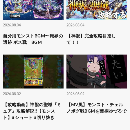
2026.08.04
2026.08.04
自分用モンストBGM〜転界の
【神獣】完全攻略目指し
遺跡 ボス戦 BGM
て！！
2026.08.02
2026.08.02
【攻略動画】神獣の聖域『ミ
【MV風】モンスト・チェル
ュア』攻略解説!!【モンス
ノボグ戦BGMを葉桐ゆづるで
ト】#ショート #切り抜き