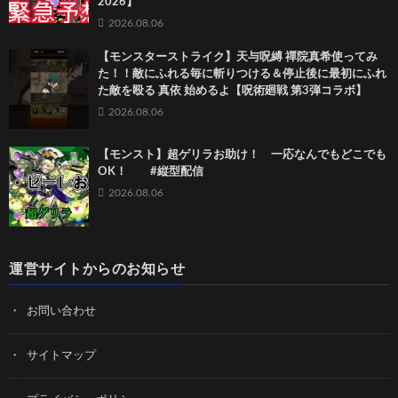
2026】
2026.08.06
【モンスターストライク】天与呪縛 禪院真希使ってみ
た！！敵にふれる毎に斬りつける＆停止後に最初にふれ
た敵を殴る 真依 始めるよ【呪術廻戦 第3弾コラボ】
2026.08.06
【モンスト】超ゲリラお助け！ 一応なんでもどこでも
OK！ #縦型配信
2026.08.06
運営サイトからのお知らせ
お問い合わせ
サイトマップ