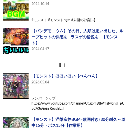
2024.10.14
#モンスト #モンストbgm #未開の砂宮[…]
【パンデモニウム】その日、人類は思い出した。ル
ープヒットの快感を…ラスゲの愉悦を…【モンス
ト】
2024.04.17
——————————̵[…]
【モンスト】ほほいほい【ぺんぺん】
2026.05.04
メンバーシップ
https://www.youtube.com/channel/UCgpmBtbVmsfwqhU_pU
5CA3g/join Reysh[…]
【モンスト】涅槃寂静BGM (歌詞付き) 30分耐久～道
中15分・ボス15分【作業用】