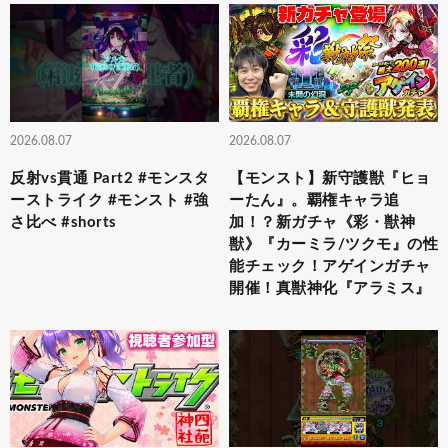
2026.08.07
2026.08.07
反射vs貫通 Part2 #モンスタ
【モンスト】新守護獣『ヒョ
ーストライク #モンスト #強
ーたん』。覇権キャラ追
さ比べ #shorts
加！？新ガチャ《彩・獣神
獣》『カーミラ/ツクモ』の性
能チェック！アゲインガチャ
開催！真獣神化『アラミス』