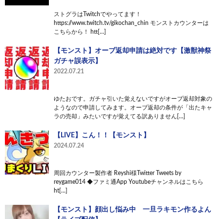
ストグラはTwitchでやってます！
https://www.twitch.tv/gikochan_chin モンストカウンターは
こちらから！ htt[…]
【モンスト】オーブ返却申請は絶対です【激獣神祭
ガチャ誤表示】
2022.07.21
ゆたおです。ガチャ引いた覚えないですがオーブ返却対象の
ようなので申請してみます。オーブ返却の条件が「出たキャ
ラの売却」みたいですが覚えてる訳ありません[…]
【LIVE】こん！！【モンスト】
2024.07.24
周回カウンター製作者 Reyshi様Twitter Tweets by
reygame014 ◆ファミ通App Youtubeチャンネルはこちら
ht[…]
【モンスト】顔出し悩み中 一旦ラキモン作るよん