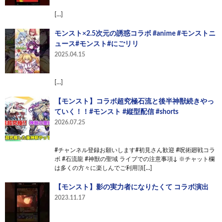
[…]
モンスト×2.5次元の誘惑コラボ #anime #モンストニ
ュース#モンスト#にごリリ
2025.04.15
[…]
【モンスト】コラボ超究極石流と後半神獣続きやっ
ていく！！#モンスト #縦型配信 #shorts
2026.07.25
#チャンネル登録お願いします#初見さん歓迎 #呪術廻戦コラ
ボ #石流龍 #神獣の聖域 ライブでの注意事項↓ ※チャット欄
は多くの方々に楽しんでご利用頂[…]
【モンスト】影の実力者になりたくて コラボ演出
2023.11.17