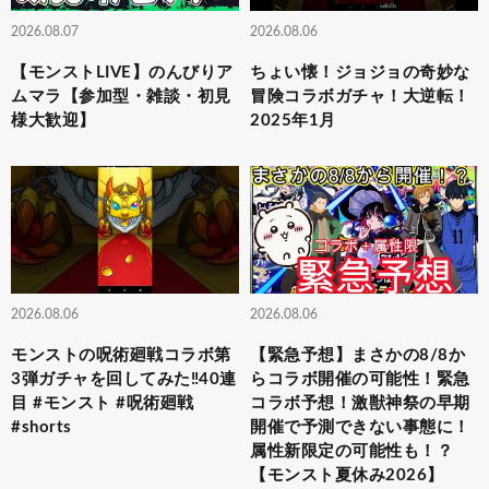
2026.08.07
2026.08.06
【モンストLIVE】のんびりア
ちょい懐！ジョジョの奇妙な
ムマラ【参加型・雑談・初見
冒険コラボガチャ！大逆転！
様大歓迎】
2025年1月
2026.08.06
2026.08.06
モンストの呪術廻戦コラボ第
【緊急予想】まさかの8/8か
3弾ガチャを回してみた‼️40連
らコラボ開催の可能性！緊急
目 #モンスト #呪術廻戦
コラボ予想！激獣神祭の早期
#shorts
開催で予測できない事態に！
属性新限定の可能性も！？
【モンスト夏休み2026】