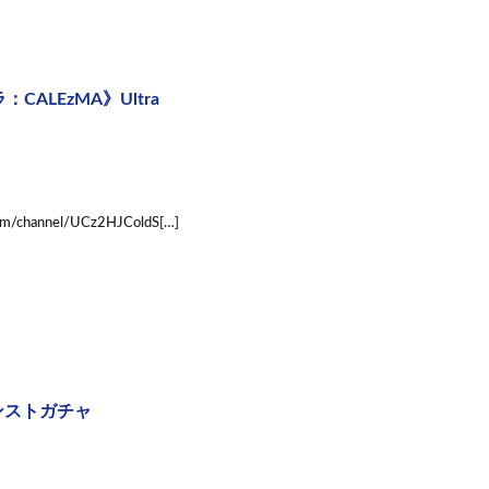
LEzMA》Ultra
nnel/UCz2HJColdS[…]
ンストガチャ