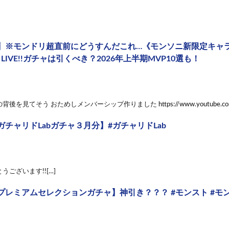
※モンドリ超直前にどうすんだこれ…《モンソニ新限定キャラ：CA
atic LIVE!!ガチャは引くべき？2026年上半期MVP10選も！
を見てそう おためしメンバーシップ作りました https://www.youtube.com/cha
チャリドLabガチャ３月分】#ガチャリドLab
うございます!![…]
プレミアムセレクションガチャ】神引き？？？ #モンスト #モ