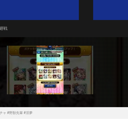
廻戦
ャ #野獣先輩 #淫夢