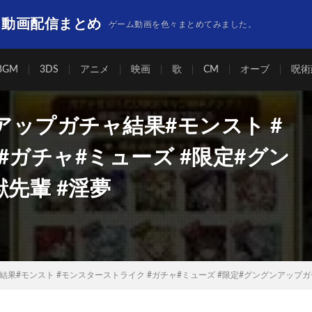
】動画配信まとめ
ゲーム動画を色々まとめてみました。
BGM
3DS
アニメ
映画
歌
CM
オーブ
呪術
ップガチャ結果#モンスト #
#ガチャ#ミューズ #限定#グン
先輩 #淫夢
果#モンスト #モンスターストライク #ガチャ#ミューズ #限定#グングンアップガチ