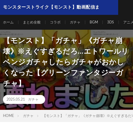
モンスターストライク【モンスト】動画配信ま
とめ
ホーム
まとめ全般
コラボ
ガチャ
BGM
3DS
アニ
【モンスト】「ガチャ」《ガチャ崩
壊》※えぐすぎるだろ…エトワールリ
ベンジガチャしたらガチャがおかし
くなった【グリーンファンタジーガ
チャ】
2025.05.21
ガチャ
HOME
ガチャ
【モンスト】「ガチャ」《ガチャ崩壊》※えぐすぎるだ