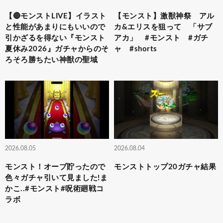
【🔴モンストLIVE】イラスト
【モンスト】激獣神祭 アル
と性能があまりにもいいので
カ&エリスを狙って 「サブ
引かざるを得ない『モンスト
アカ」 #モンスト #ガチ
夏休み2026』ガチャからのそ
ャ #shorts
ろそろ勝ちたい神獣の聖域
2026.08.05
2026.08.04
モンスト！オーブ貯ったので
モンストトップ20ガチャ結果
色々ガチャ引いて見ました!ま
かこ..#モンスト#呪術廻戦コ
ラボ