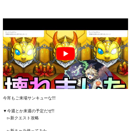
今宵もご来場サンキューな!!!
▼今週とか来週の予定だぜ!!
▻新クエスト攻略
▻新キャラ使ってみた