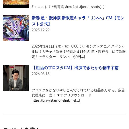
#モンスト #上島竜兵 #cm #ad #japaneseads[…]
新春 超・獣神祭 新限定キャラ「リンネ」CM【モン
スト公式】
2025.12.29
2026年1月1日（木・祝）0:00より モンストアニメ スペシャ
ル版！ガチャ「新春！特別おまけ付き 超・獣神祭」にて新限
定キャラクター「リンネ」が登[…]
【粗品のブロスタCM】出演できたから物申す篇
2026.03.18
ブロスタをかなりやりこんでくれている粗品さんから、広告
代理店に一言！ ▼アプリダウンロード
https://brawlstars.onelink.me[…]