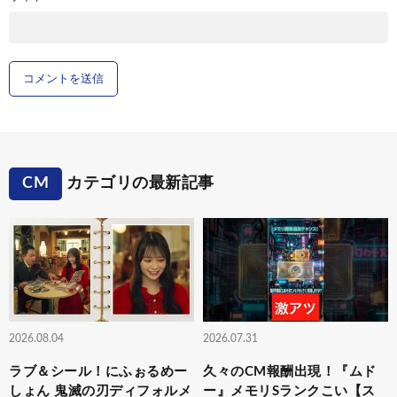
CM
カテゴリの最新記事
2026.08.04
2026.07.31
ラブ＆シール！にふぉるめー
久々のCM報酬出現！『ムド
しょん 鬼滅の刃ディフォルメ
ー』メモリSランクこい【ス