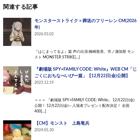
関連する記事
モンスターストライク × 葬送のフリーレン CM(2026
年)
2026.03.02
『はじまってるよ』篇 声の出演:種崎敦美、市ノ瀬加那 モン
スト MONSTER STRIKE[…]
『劇場版 SPY×FAMILY CODE: White』WEB CM「じ
ごくにおちなべいびー篇」【12月22日(金)公開】
2023.12.19
＝＝＝ 『劇場版 SPY×FAMILY CODE: White』 12月22日(金)
公開！ 12月22日(金)～入場者プレゼント配布決定！ 全国
400[…]
【CM】モンスト 上島竜兵
2024.05.30