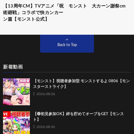
【13周年CM】TVアニメ「呪
モンスト 大カーン謝祭cm
術廻戦」コラボで快カンカー
ン篇【モンスト公式】
Back to Top
新着動画
【モンスト】視聴者参加型 モンストするよ 0806【モン
スターストライク】
2026.08.06
【🔴初見参加OK】絆を貯めてオーブをGET【モンス
ト】
2026.08.06