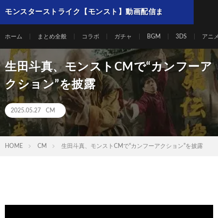
モンスターストライク【モンスト】動画配信ま
とめ
ホーム
まとめ全般
コラボ
ガチャ
BGM
3DS
アニ
生田斗真、モンストCMで“カンフーア
クション”を披露
2025.05.27
CM
HOME
CM
生田斗真、モンストCMで“カンフーアクション”を披露