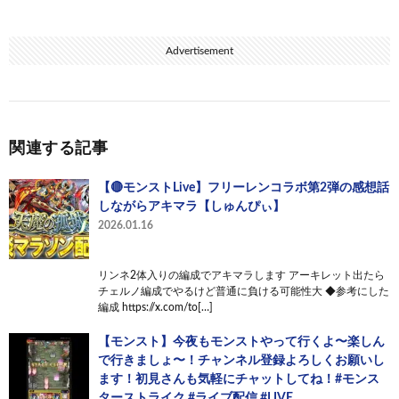
Advertisement
関連する記事
【🔴モンストLive】フリーレンコラボ第2弾の感想話
しながらアキマラ【しゅんぴぃ】
2026.01.16
リンネ2体入りの編成でアキマラします アーキレット出たら
チェルノ編成でやるけど普通に負ける可能性大 ◆参考にした
編成 https://x.com/to[…]
【モンスト】今夜もモンストやって行くよ〜楽しん
で行きましょ〜！チャンネル登録よろしくお願いし
ます！初見さんも気軽にチャットしてね！#モンス
ターストライク #ライブ配信 #LIVE