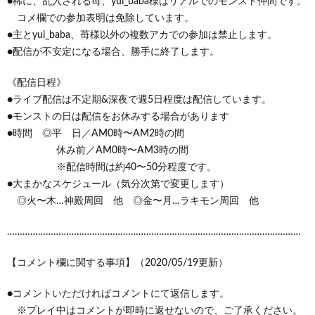
●稀に、乱入される苺、yui_baba様はリアルでのモンスト仲間です。
コメ欄での参加表明は免除しています。
●主とyui_baba、苺様以外の複数アカでの参加は禁止します。
●配信が不安定になる場合、勝手に終了します。
《配信日程》
●ライブ配信は不定期&深夜で週5日程度は配信しています。
●モンストの日は配信をお休みする場合があります
●時間 ◎平 日／AM0時〜AM2時の間
休み前／AM0時〜AM3時の間
※配信時間は約40〜50分程度です。
●大まかなスケジュール（気分次第で変更します）
◎火〜木…神殿周回 他 ◎金〜月…ラキモン周回 他
……………………………………………………………………………………………………
【コメント欄に関する事項】（2020/05/19更新）
●コメントいただければコメントにて返信します。
※プレイ中はコメントが即時に返せないので、ご了承ください。