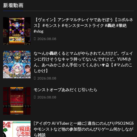
新着動画
【ヴェイン】アンチマルチレイヤであそぼう【コポルネ
ス】 #モンスト #モンスターストライク #轟絶 #黎絶
#vlog
2026.08.08
な〜んか轟絶くるとマムがやらされてんだけど。ヴェイ
ンに行けそうなキャラ持ってないんですけど。YUMIさ
ん、あべみかこさん手伝ってくんさい🍄🔮【 #マムのこ
しかけ】
2026.08.08
モンストオーブあみだくじ引いたら
2026.08.08
[アイボウ AI VTuberと一緒に] 適当にのんびりPSO2NGS
やモンストなど他の参加型ののんびりゲーム何かしなが
ら雑談