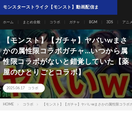
モンスターストライク【モンスト】動画配信ま
とめ
ホーム
まとめ全般
コラボ
ガチャ
BGM
3DS
アニ
【モンスト】【ガチャ】ヤバいwまさ
かの属性限コラボガチャ…いつから属
性限コラボがないと錯覚していた【薬
屋のひとりごとコラボ】
2025.06.17
コラボ
HOME
コラボ
【モンスト】【ガチャ】ヤバいwまさかの属性限コラボガ