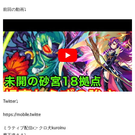
前回の動画⤵︎
Twitter⤵︎
https://mobile.twitte
ミラティブ配信👉 クロ犬kuroinu