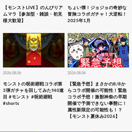
【モンストLIVE】のんびりア
ちょい懐！ジョジョの奇妙な
ムマラ【参加型・雑談・初見
冒険コラボガチャ！大逆転！
様大歓迎】
2025年1月
2026.08.06
2026.08.06
モンストの呪術廻戦コラボ第
【緊急予想】まさかの8/8か
3弾ガチャを回してみた‼️40連
らコラボ開催の可能性！緊急
目 #モンスト #呪術廻戦
コラボ予想！激獣神祭の早期
#shorts
開催で予測できない事態に！
属性新限定の可能性も！？
【モンスト夏休み2026】