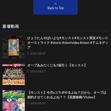
Back to Top
新着動画
ひょうたんやばいよな#モンスト#モンスト実況 #モンス
ターストライク #shorts #shortvideo #short #アムネディ
ア
2026.08.07
オーブあみだくじを3垢引く【モンスト】
2026.08.07
【モンスト】今月aコラボやるよね？だから、オーブは
節約させてくれるよね？？【花屋春樹/Vtuber】
2026.08.07