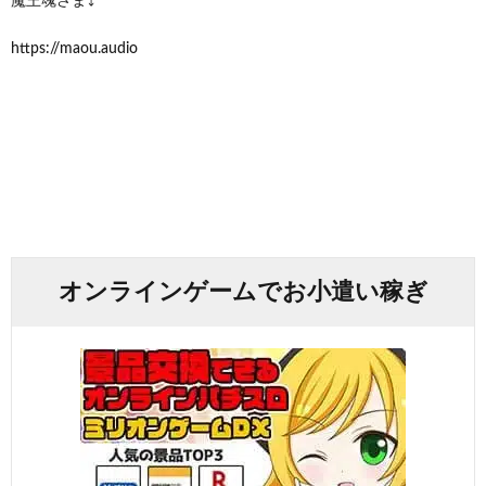
魔王魂さま⤵︎ ︎
https://maou.audio
オンラインゲームでお小遣い稼ぎ