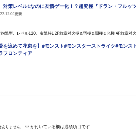
】対策レベル1なのに友情ゲー化！？超究極『ドラン・フルッ
022.12.04更新
超砲撃型、レベル120、友撃特L 2P紋章対火極＆弱極＆闇極＆光極 4P紋章対火
愛を込めて花束を】#モンスト#モンスターストライク#モンスト
ラフロンティア
※
が付いている欄は必須項目です
はありません。