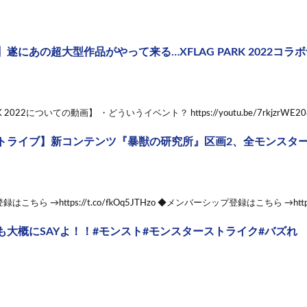
遂にあの超大型作品がやって来る…XFLAG PARK 2022コラ
K 2022についての動画】 ・どういうイベント？ https://youtu.be/7rkjzrWE20
ストライブ】新コンテンツ『暴獣の研究所』区画2、全モンスタ
ちら →https://t.co/fkOq5JTHzo ◆メンバーシップ登録はこちら →https://
も大概にSAYよ！！#モンスト#モンスターストライク#バズれ