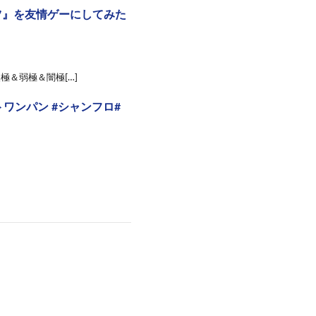
ツ』を友情ゲーにしてみた
極＆弱極＆闇極[…]
ワンパン #シャンフロ#