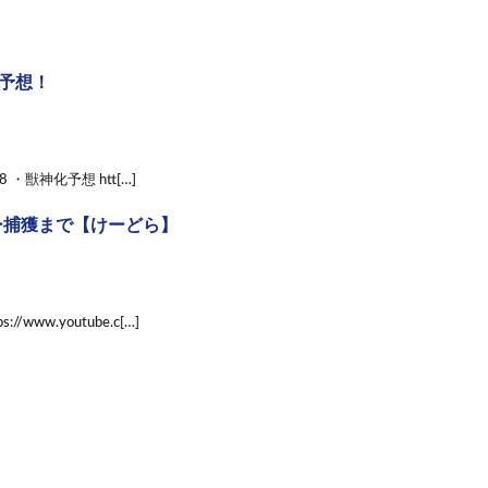
ボ予想！
8 ・獣神化予想 htt[…]
ー捕獲まで【けーどら】
www.youtube.c[…]