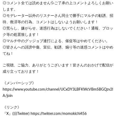
◎コメント全ては読めません💦ご了承の上コメントよろしくお願い
します。
◎モデレーター以外のリスナーさん同士で勝手にマルチの勧誘、招
待、救済等の行為、コメントはしないようお願いします！
◎荒らし、嫌がらせ、迷惑行為はしないでください！通報、ブロッ
ク等の処置致します！
◎マルチ中のグッジョブ連打による、催促等はやめてください。
◎皆さんへの誹謗中傷、宣伝、勧誘、煽り等の迷惑コメントはやめ
てね！
ご視聴、ご協力、ありがとうございます！皆さんのおかげで配信が
成り立っております！
《メンバーシップ》
https://www.youtube.com/channel/UCxDY3LBFKWcVBmSBGQzv2l
A/join
《リンク》
『X』(旧Twitter) https://twitter.com/momokichi456