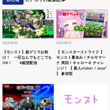
2026.08.06
2026.08.05
【モンスト】超ゲリラお助
【 モンスターストライク 】
け！ 一応なんでもどこでも
モンスト夏休み！チルサマー
OK！ #縦型配信
ナ 周回！キャローネ チャレ
ンジ！ 【 新人vtuber / saya²
】 参加型