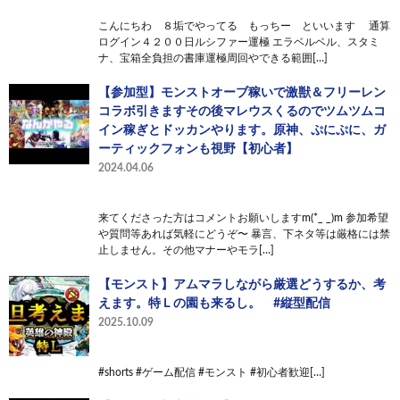
こんにちわ ８垢でやってる もっちー といいます 通算
ログイン４２００日ルシファー運極 エラベルベル、スタミ
ナ、宝箱全負担の書庫運極周回やできる範囲[…]
【参加型】モンストオーブ稼いで激獣＆フリーレン
コラボ引きますその後マレウスくるのでツムツムコ
イン稼ぎとドッカンやります。原神、ぷにぷに、ガ
ーティックフォンも視野【初心者】
2024.04.06
来てくださった方はコメントお願いしますm(*_ _)m 参加希望
や質問等あれば気軽にどうぞ〜 暴言、下ネタ等は厳格には禁
止しません。その他マナーやモラ[…]
【モンスト】アムマラしながら厳選どうするか、考
えます。特Ｌの園も来るし。 #縦型配信
2025.10.09
#shorts #ゲーム配信 #モンスト #初心者歓迎[…]