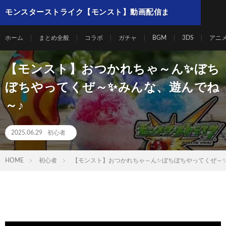
モンスターストライク【モンスト】動画配信ま
とめ
ホーム
まとめ全般
コラボ
ガチャ
BGM
3DS
アニ
【モンスト】おつかれちゃ～ん✨ぼち
ぼちやってくぜ～✨みんな、遊んでね
～♪
2025.06.29
初心者
HOME
初心者
【モンスト】おつかれちゃ～ん✨ぼちぼちやってくぜ～✨