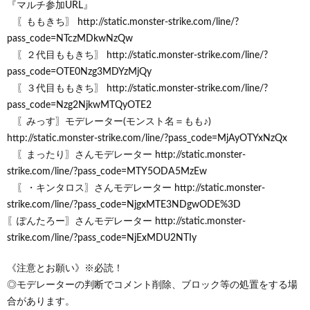
『マルチ参加URL』
〖ももきち〗 http://static.monster-strike.com/line/?
pass_code=NTczMDkwNzQw
〖２代目ももきち〗 http://static.monster-strike.com/line/?
pass_code=OTE0Nzg3MDYzMjQy
〖３代目ももきち〗 http://static.monster-strike.com/line/?
pass_code=Nzg2NjkwMTQyOTE2
〖みっす〗モデレーター(モンスト名＝もも♪)
http://static.monster-strike.com/line/?pass_code=MjAyOTYxNzQx
〖まったり〗さんモデレーター http://static.monster-
strike.com/line/?pass_code=MTY5ODA5MzEw
〖・キンタロス〗さんモデレーター ​http://static.monster-
strike.com/line/?pass_code=NjgxMTE3NDgwODE%3D
〖ぽんたろー〗さんモデレーター ​​​​​http://static.monster-
strike.com/line/?pass_code=NjExMDU2NTIy
《注意とお願い》※必読！
◎モデレーターの判断でコメント削除、ブロック等の処置をする場
合があります。