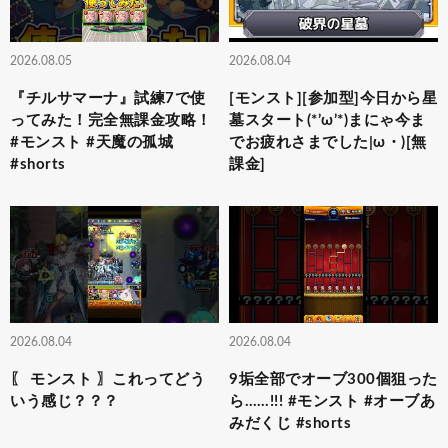
2026.08.05
2026.08.04
『チルサマーナ』試練7で使
[モンスト][参加型]今日から星
ってみた！完全無課金攻略！
墓スタート(*’ω’*)まにゃ今ま
#モンスト #天魔の孤城
でお疲れさまでした|ω・)[無
#shorts
課金]
2026.08.04
2026.08.04
〖 モンスト 〗これってどう
9垢全部でオーブ300個狙った
いう感じ？？？
ら……!!! #モンスト #オーブあ
みだくじ #shorts