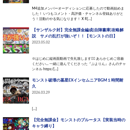
M4追加メンバーオーディションに応募したので動画始めま
した！ いつもコメント・高評価・チャンネル登録ありがと
う！活動のやる気になります！ X R[…]
【サンザルク封】完全無課金編成(自陣書庫)攻略解
説 サメの乱打が強いぞ！！【モンストの日】
2023.05.02
※はじめに縦画面動画で失礼致します🙇‍♂️ あらかじめご容赦
ください… 一緒に遊んでくださった『ぷよりん』さんのチャ
ンネル https:/[…]
モンスト破壊の墓星EXインセムニアBGM１時間耐
久
2026.03.29
[…]
【完全無課金】モンストのブルータス【実装当時の
キャラ縛り】