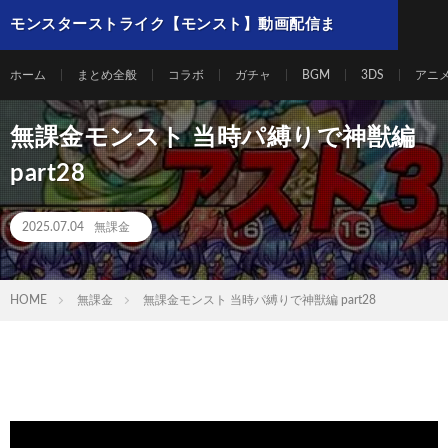
モンスターストライク【モンスト】動画配信ま
とめ
ホーム
まとめ全般
コラボ
ガチャ
BGM
3DS
アニ
無課金モンスト 当時パ縛りで神獣編
part28
2025.07.04
無課金
HOME
無課金
無課金モンスト 当時パ縛りで神獣編 part28