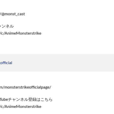
m/@monst_cast
ャンネル
/c/AnimeMonsterstrike
fficial
m/monsterstrikeofficialpage/
Tubeチャンネル登録はこちら
/c/AnimeMonsterstrike