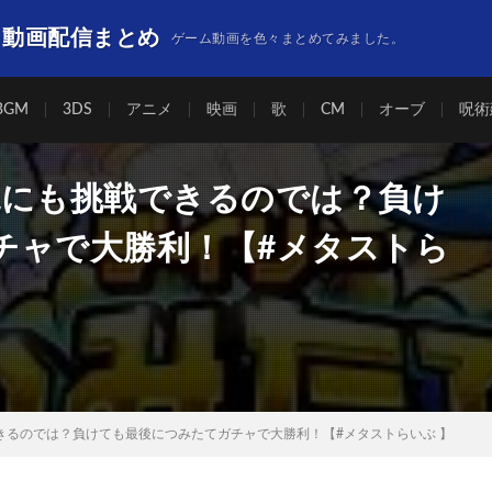
】動画配信まとめ
ゲーム動画を色々まとめてみました。
BGM
3DS
アニメ
映画
歌
CM
オーブ
呪術
絶にも挑戦できるのでは？負け
チャで大勝利！【#メタストら
きるのでは？負けても最後につみたてガチャで大勝利！【#メタストらいぶ 】