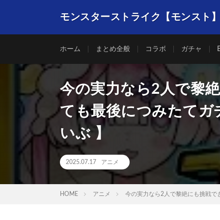
モンスターストライク【モンスト
ホーム
まとめ全般
コラボ
ガチャ
今の実力なら2人で黎
ても最後につみたてガ
いぶ 】
2025.07.17
アニメ
HOME
アニメ
今の実力なら2人で黎絶にも挑戦で