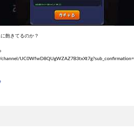
ムに飽きてるのか？
ら
om/channel/UC0WfwD8QUgWZAZ7B3txXt7g?sub_confirmation
e