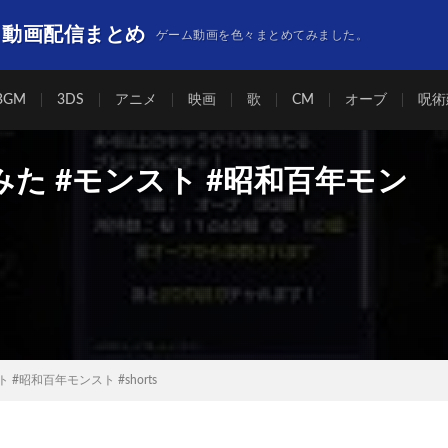
】動画配信まとめ
ゲーム動画を色々まとめてみました。
BGM
3DS
アニメ
映画
歌
CM
オーブ
呪術
た #モンスト #昭和百年モン
#昭和百年モンスト #shorts