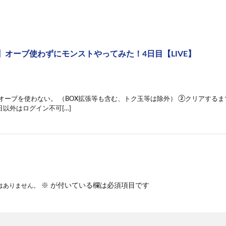
】オーブ使わずにモンストやってみた！4日目【LIVE】
①オーブを使わない。 （BOX拡張等も含む、トク玉等は除外） ②クリアする
以外はログイン不可[…]
※
が付いている欄は必須項目です
はありません。