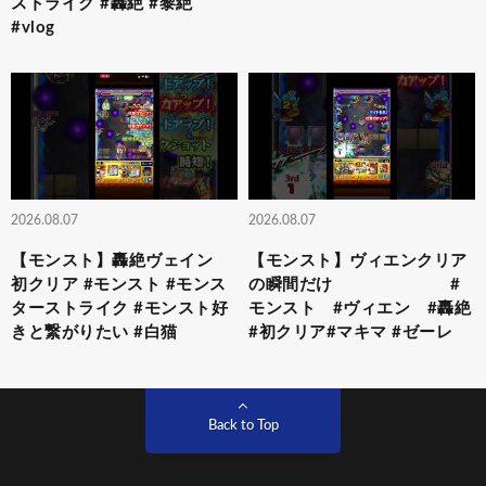
ストライク #轟絶 #黎絶
#vlog
2026.08.07
2026.08.07
【モンスト】轟絶ヴェイン
【モンスト】ヴィエンクリア
初クリア #モンスト #モンス
の瞬間だけ #
ターストライク #モンスト好
モンスト #ヴィエン #轟絶
きと繋がりたい #白猫
#初クリア#マキマ #ゼーレ
Back to Top