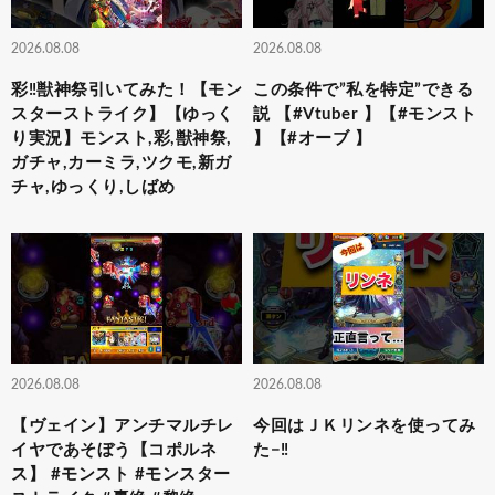
2026.08.08
2026.08.08
彩‼獣神祭引いてみた！【モン
この条件で”私を特定”できる
スターストライク】【ゆっく
説 【#Vtuber 】【#モンスト
り実況】モンスト,彩,獣神祭,
】【#オーブ 】
ガチャ,カーミラ,ツクモ,新ガ
チャ,ゆっくり,しばめ
2026.08.08
2026.08.08
【ヴェイン】アンチマルチレ
今回はＪＫリンネを使ってみ
イヤであそぼう【コポルネ
た−‼️
ス】 #モンスト #モンスター