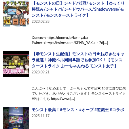
【モンストの日】シャドバ3冠/モンスト【ゆっくり
棒読み/シャドバ/シャドウバース/Shadowverse/モ
ンスト/モンスターストライク】
2023.02.28
Doneru→https://doneru.jp/kennyaku
Twitter→https://twitter.com/KENN_YAKu ・76[…]
【🔴モンスト生配信】モンストの日🍀お好きなキャ
ラ厳選！神殿ベル周回🔔誰でも参加OK！【モンス
ターストライク ぶーちゃんねる モンスト女子】
2023.09.21
こんぶ〜！初めまして！ぶーちゃんです🐷💓 配信に遊びに来
ていただき、ありがとうございます！ モンスターストライク
HPはこちら https://www.[…]
モンスト最高！#モンスト #オーブ #遊戯王 #コラボ
2025.11.17