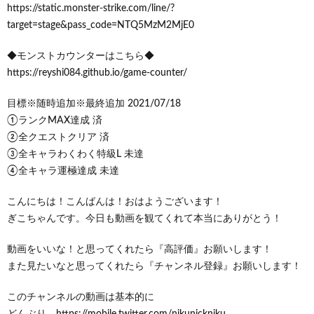
https://static.monster-strike.com/line/?
target=stage&pass_code=NTQ5MzM2MjE0
◆モンストカウンターはこちら◆
https://reyshi084.github.io/game-counter/
目標※随時追加※最終追加 2021/07/18
①ランクMAX達成 済
②全クエストクリア 済
③全キャラわくわく特級L 未達
④全キャラ運極達成 未達
こんにちは！こんばんは！おはようございます！
ぎこちゃんです。今日も動画を観てくれて本当にありがとう！
動画をいいな！と思ってくれたら『高評価』お願いします！
また見たいなと思ってくれたら『チャンネル登録』お願いします！
このチャンネルの動画は基本的に
どんぶり https://mobile.twitter.com/nikunickniku