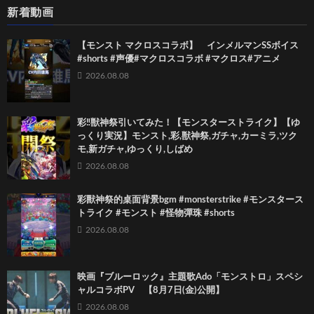
新着動画
【モンスト マクロスコラボ】 インメルマンSSボイス
#shorts #声優#マクロスコラボ #マクロス#アニメ
2026.08.08
彩‼獣神祭引いてみた！【モンスターストライク】【ゆ
っくり実況】モンスト,彩,獣神祭,ガチャ,カーミラ,ツク
モ,新ガチャ,ゆっくり,しばめ
2026.08.08
彩獸神祭的桌面背景bgm #monsterstrike #モンスタース
トライク #モンスト #怪物彈珠 #shorts
2026.08.08
映画『ブルーロック』主題歌Ado「モンストロ」スペシ
ャルコラボPV 【8月7日(金)公開】
2026.08.08