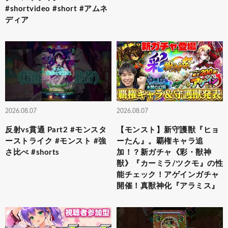
#shortvideo #short #アムネ
ディア
2026.08.07
2026.08.07
反射vs貫通 Part2 #モンスタ
【モンスト】新守護獣『ヒョ
ーストライク #モンスト #強
ーたん』。覇権キャラ追
さ比べ #shorts
加！？新ガチャ《彩・獣神
獣》『カーミラ/ツクモ』の性
能チェック！アゲインガチャ
開催！真獣神化『アラミス』