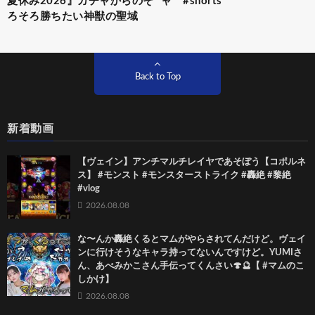
夏休み2026』ガチャからのそ
ャ #shorts
ろそろ勝ちたい神獣の聖域
Back to Top
新着動画
【ヴェイン】アンチマルチレイヤであそぼう【コポルネ
ス】 #モンスト #モンスターストライク #轟絶 #黎絶
#vlog
2026.08.08
な〜んか轟絶くるとマムがやらされてんだけど。ヴェイ
ンに行けそうなキャラ持ってないんですけど。YUMIさ
ん、あべみかこさん手伝ってくんさい🍄🔮【 #マムのこ
しかけ】
2026.08.08