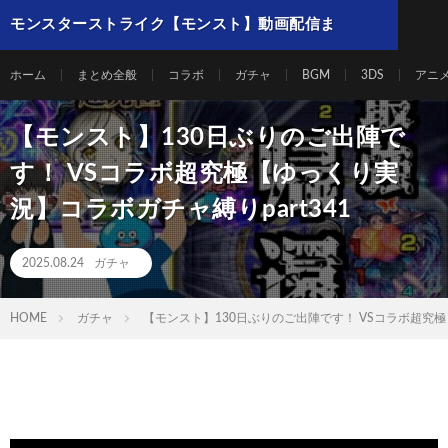
モンスターストライク【モンスト】動画配信ま
とめ
ホーム
まとめ全般
コラボ
ガチャ
BGM
3DS
アニ
【モンスト】130日ぶりのご出陣で
す！ VSコラボ超究極【ゆっくり実
況】コラボガチャ縛りpart341
2025.08.24
ガチャ
HOME
ガチャ
【モンスト】130日ぶりのご出陣です！ VSコラボ超究極