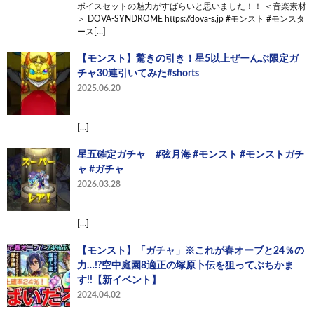
ボイスセットの魅力がすばらいと思いました！！ ＜音楽素材
＞ DOVA-SYNDROME https://dova-s.jp #モンスト #モンスタ
ース[…]
【モンスト】驚きの引き！星5以上ぜーんぶ限定ガ
チャ30連引いてみた#shorts
2025.06.20
[…]
星五確定ガチャ #弦月海 #モンスト #モンストガチ
ャ #ガチャ
2026.03.28
[…]
【モンスト】「ガチャ」※これが春オーブと24％の
力…!?空中庭園8適正の塚原卜伝を狙ってぶちかま
す!!【新イベント】
2024.04.02