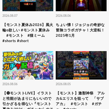
2026.08.07
2026.08.06
【モンスト夏休み2026】風火
ちょい懐！ジョジョの奇妙な
輪α欲しい #モンスト夏休み
冒険コラボガチャ！大逆転！
#モンスト #猫ミーム
2025年1月
#shorts #short
2026.08.06
2026.08.05
【🔴モンストLIVE】イラスト
【モンスト】激獣神祭 アル
と性能があまりにもいいので
カ&エリスを狙って 「サブ
引かざるを得ない『モンスト
アカ」 #モンスト #ガチ