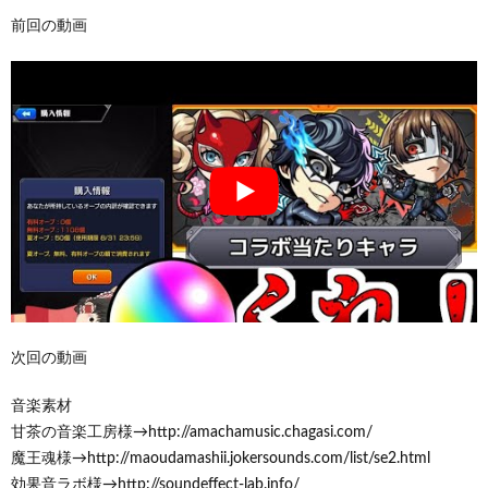
前回の動画
次回の動画
音楽素材
甘茶の音楽工房様→http://amachamusic.chagasi.com/
魔王魂様→http://maoudamashii.jokersounds.com/list/se2.html
効果音ラボ様→http://soundeffect-lab.info/