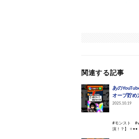
関連する記事
あのYouT
オーブ貯め
2025.10.19
#モンスト #v
演！？】 ✧••