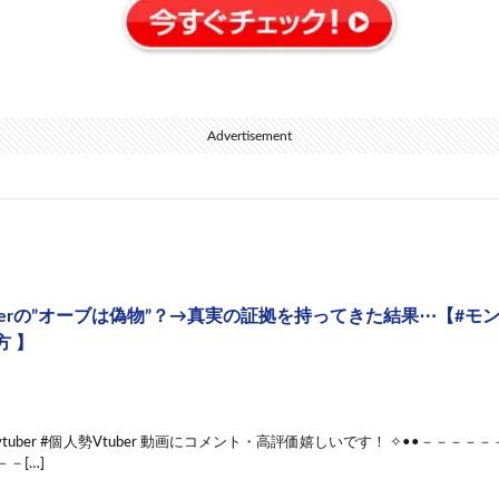
Advertisement
uberの”オーブは偽物”？→真実の証拠を持ってきた結果⋯【#モン
方 】
tuber #個人勢Vtuber 動画にコメント・高評価嬉しいです！ ✧••－－－－－
－－[…]