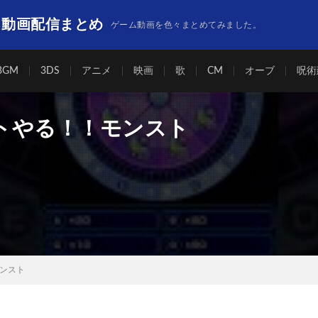
】動画配信まとめ
ゲーム動画を色々まとめてみました。
BGM
3DS
アニメ
映画
歌
CM
オーブ
呪術
トやる！！モンスト
ンスト