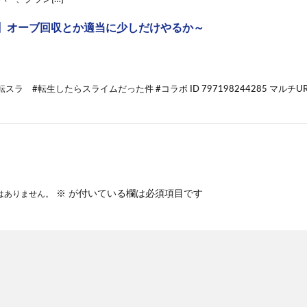
】オーブ回収とか適当に少しだけやるか～
ラ #転生したらスライムだった件 #コラボ ID 797198244285 マルチURL https:/
※
が付いている欄は必須項目です
はありません。