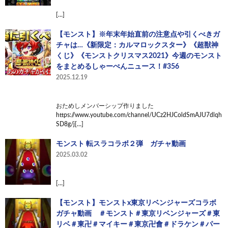
[…]
【モンスト】※年末年始直前の注意点や引くべきガ
チャは…《新限定：カルマロックスター》《超獣神
くじ》《モンストクリスマス2021》今週のモンスト
をまとめるしゃーぺんニュース！#356
2025.12.19
おためしメンバーシップ作りました
https://www.youtube.com/channel/UCz2HJColdSmAJU7dlqh
SD8g/j[…]
モンスト 転スラコラボ２弾 ガチャ動画
2025.03.02
[…]
【モンスト】モンストx東京リベンジャーズコラボ
ガチャ動画 ＃モンスト＃東京リベンジャーズ＃東
リベ＃東卍＃マイキー＃東京卍會＃ドラケン＃パー