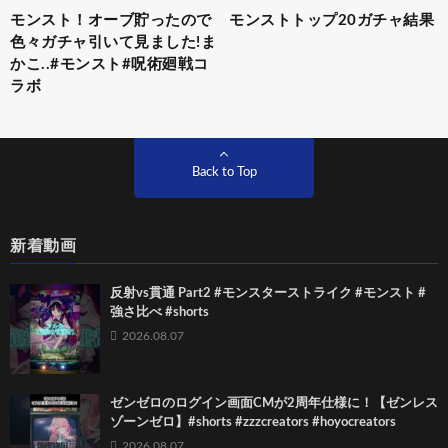
モンスト！オーブ貯ったので
モンストトップ20ガチャ結果
色々ガチャ引いて見ました!ま
かこ..#モンスト#呪術廻戦コ
ラボ
Back to Top
新着動画
反射vs貫通 Part2 #モンスターストライク #モンスト #
強さ比べ #shorts
2026.08.07
ゼンゼロのログイン画面CMが2周年仕様に！【ゼンレス
ゾーンゼロ】#shorts #zzzcreators #hoyocreators
2026.08.07