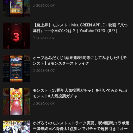
2026.08.07
【急上昇】モンスト・Mrs. GREEN APPLE・映画『八つ
墓村』――今日の1位は？｜YouTube TOP3（8/7）
2026.08.07
オーブあみだくじ‼️結果発表‼️均等にしてみました‼️【モ
ンスト】#モンスターストライク
2026.08.07
モンスト（13周年人気投票ガチャ）を引いてみたら…#
モンスト#人気投票ガチャ
2026.08.07
かげろうのモンストストライク実況。呪術廻戦コラボ第
三弾最終日乙骨憂太1点狙いでガチャで超神引き！オー