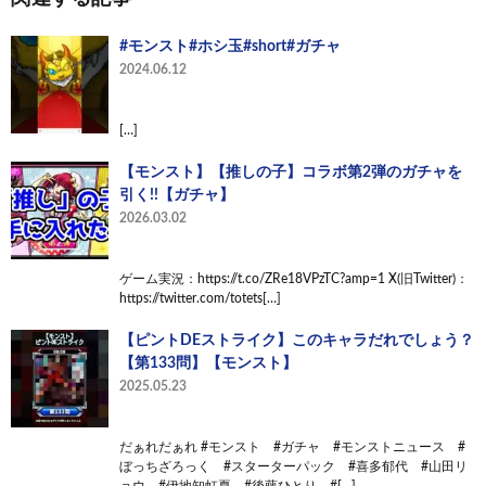
#モンスト#ホシ玉#short#ガチャ
2024.06.12
[…]
【モンスト】【推しの子】コラボ第2弾のガチャを
引く!!【ガチャ】
2026.03.02
ゲーム実況：https://t.co/ZRe18VPzTC?amp=1 X(旧Twitter)：
https://twitter.com/totets[…]
【ピントDEストライク】このキャラだれでしょう？
【第133問】【モンスト】
2025.05.23
だぁれだぁれ #モンスト #ガチャ #モンストニュース #
ぼっちざろっく #スターターパック #喜多郁代 #山田リ
ョウ #伊地知虹夏 #後藤ひとり #[…]