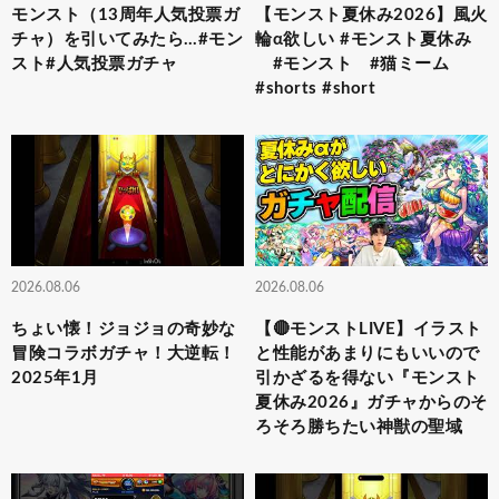
モンスト（13周年人気投票ガ
【モンスト夏休み2026】風火
チャ）を引いてみたら…#モン
輪α欲しい #モンスト夏休み
スト#人気投票ガチャ
#モンスト #猫ミーム
#shorts #short
2026.08.06
2026.08.06
ちょい懐！ジョジョの奇妙な
【🔴モンストLIVE】イラスト
冒険コラボガチャ！大逆転！
と性能があまりにもいいので
2025年1月
引かざるを得ない『モンスト
夏休み2026』ガチャからのそ
ろそろ勝ちたい神獣の聖域