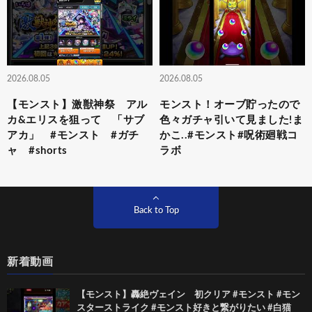
2026.08.05
2026.08.05
【モンスト】激獣神祭 アル
モンスト！オーブ貯ったので
カ&エリスを狙って 「サブ
色々ガチャ引いて見ました!ま
アカ」 #モンスト #ガチ
かこ..#モンスト#呪術廻戦コ
ャ #shorts
ラボ
Back to Top
新着動画
【モンスト】轟絶ヴェイン 初クリア #モンスト #モン
スターストライク #モンスト好きと繋がりたい #白猫