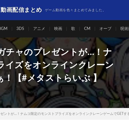
】動画配信まとめ
ゲーム動画を色々まとめてみました。
BGM
3DS
アニメ
映画
歌
CM
オーブ
呪術
にガチャのプレゼントが…！ナ
ライズをオンラインクレーン
ぁ！【#メタストらいぶ 】
レゼントが…！ナムコ限定のモンストプライズをオンラインクレーンゲームでGETする