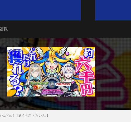
廻戦
んだぁ！【#メタストらいぶ 】