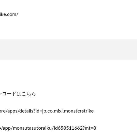
rike.com/
ンロードはこちら
ore/apps/details?id=jp.co.mixi.monsterstrike
/jp/app/monsutasutoraiku/id658511662?mt=8