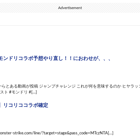
Advertisement
モンドリコラボ予想やり直し！！におわせが、、、
らとある動画が投稿 ジャンプチャレンジ これが何を意味するのか ヒヤラッ
ト #モンドリ #[…]
】リコリココラボ確定
c.monster-strike.com/line/?target=stage&pass_code=MTczNTA[…]