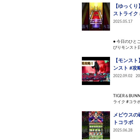
【ゆっくり】
ストライク #
2025.05.17
● 今日のひ
びりモンスト日記 
【モンスト
ンスト #攻
2022.09.02
2
TIGER＆B
ライク #コラボ 
メビウスの砲
トコラボ
2025.06.28