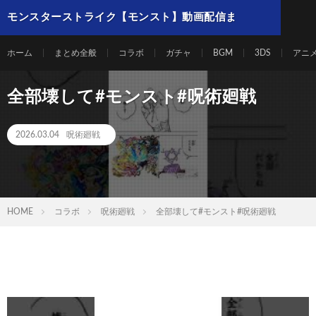
モンスターストライク【モンスト】動画配信ま
とめ
ホーム
まとめ全般
コラボ
ガチャ
BGM
3DS
アニ
全部壊して#モンスト#呪術廻戦
2026.03.04
呪術廻戦
HOME
コラボ
呪術廻戦
全部壊して#モンスト#呪術廻戦