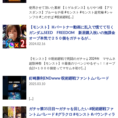
使用させて頂いた素材 【ミゲルダンス】もりやつ様 【アリ
スダンス】ブルーセチ様 #モンスト #モンスト超究極 #シャ
ンフロ #このすば #呪術廻戦[…]
【モンスト】※パートナー動画に乱入で慌てて引く
ガンダムSEED FREEDOM 新居購入祝いの無課金
オーブ本気で２５０個をガチャるが…
2024.02.16
【モンスト】※呪術廻戦で死闘のガチャ↓ 2024年 マサムネ
超獣神祭 【モンスト】※最後のリベンジやるぞっ！！オーブ
合計×１０００個使ってマサムネ初ゲ[…]
釘崎勝利ENDwww 呪術廻戦ファントムパレード
2025.03.10
[…]
ガチャ禁35日目〜ガチャを回したい #呪術廻戦ファ
ントムパレード #グラクロ #モンスト #バウンティラ