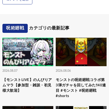
呪術廻戦
カテゴリの最新記事
2026.08.07
2026.08.06
【モンストLIVE】のんびりア
モンストの呪術廻戦コラボ第
ムマラ【参加型・雑談・初見
3弾ガチャを回してみた‼️40連
様大歓迎】
目 #モンスト #呪術廻戦
#shorts