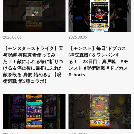
2026.08.06
2026.08.05
【モンスターストライク】天
【モンスト】毎日“ドブカス
与呪縛 禪院真希使ってみ
(禪院直哉)”をワンパンす
た！！敵にふれる毎に斬りつ
る！ 23日目：真戸暁 #モ
ける＆停止後に最初にふれた
ンスト #呪術廻戦 #ドブカス
敵を殴る 真依 始めるよ【呪
#shorts
術廻戦 第3弾コラボ】