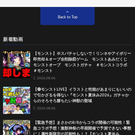
Back to Top
新着動画
【モンスト】※スパチャしないで！リンネやアイボリー
即売却＆オーブ全削除罰ゲーム モンストあみだくじ
モンストオーブ モンストガチャ ＃モンストコラボ
＃モンスト
2026.08.06
【🔴モンストLIVE】イラストと性能があまりにもいいの
で引かざるを得ない『モンスト夏休み2026』ガチャか
らのそろそろ勝ちたい神獣の聖域
2026.08.06
【緊急予想】まさかの8/8からコラボ開催の可能性！緊
急コラボ予想！激獣神祭の早期開催で予測できない事態
に！属性新限定の可能性も！？【モンスト夏休み