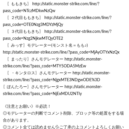
〖ももきち〗 http://static.monster-strike.com/line/?
pass_code=NTczMDkwNzQw
〖２代目ももきち〗 http://static.monster-strike.com/line/?
pass_code=OTE0Nzg3MDYzMjQy
〖３代目ももきち〗 http://static.monster-strike.com/line/?
pass_code=Nzg2NjkwMTQyOTE2
〖みっす〗モデレーター(モンスト名＝もも♪)
http://static.monster-strike.com/line/?pass_code=MjAyOTYxNzQx
〖まったり〗さんモデレーター http://static.monster-
strike.com/line/?pass_code=MTY5ODA5MzEw
〖・キンタロス〗さんモデレーター ​http://static.monster-
strike.com/line/?pass_code=NjgxMTE3NDgwODE%3D
〖ぽんたろー〗さんモデレーター ​​​​​http://static.monster-
strike.com/line/?pass_code=NjExMDU2NTIy
《注意とお願い》※必読！
◎モデレーターの判断でコメント削除、ブロック等の処置をする場
合があります。
◎コメント全ては読めません💦ご了承の上コメントよろしくお願い