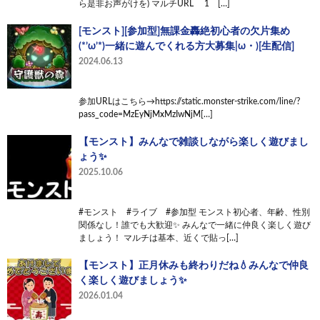
ら是非お声がけを) マルチURL 1 […]
[モンスト][参加型]無課金轟絶初心者の欠片集め
(*’ω’*)一緒に遊んでくれる方大募集|ω・)[生配信]
2024.06.13
参加URLはこちら→https://static.monster-strike.com/line/?
pass_code=MzEyNjMxMzIwNjM[…]
【モンスト】みんなで雑談しながら楽しく遊びまし
ょう✨
2025.10.06
#モンスト #ライブ #参加型 モンスト初心者、年齢、性別
関係なし！誰でも大歓迎✨ みんなで一緒に仲良く楽しく遊び
ましょう！ マルチは基本、近くで貼っ[…]
【モンスト】正月休みも終わりだね💧みんなで仲良
く楽しく遊びましょう✨
2026.01.04