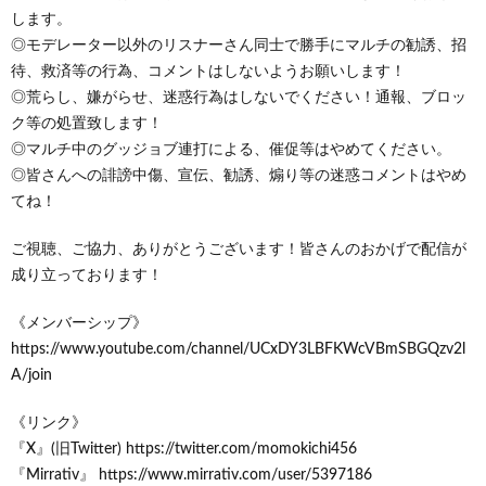
します。
◎モデレーター以外のリスナーさん同士で勝手にマルチの勧誘、招
待、救済等の行為、コメントはしないようお願いします！
◎荒らし、嫌がらせ、迷惑行為はしないでください！通報、ブロッ
ク等の処置致します！
◎マルチ中のグッジョブ連打による、催促等はやめてください。
◎皆さんへの誹謗中傷、宣伝、勧誘、煽り等の迷惑コメントはやめ
てね！
ご視聴、ご協力、ありがとうございます！皆さんのおかげで配信が
成り立っております！
《メンバーシップ》
https://www.youtube.com/channel/UCxDY3LBFKWcVBmSBGQzv2l
A/join
《リンク》
『X』(旧Twitter) https://twitter.com/momokichi456
『Mirrativ』 https://www.mirrativ.com/user/5397186