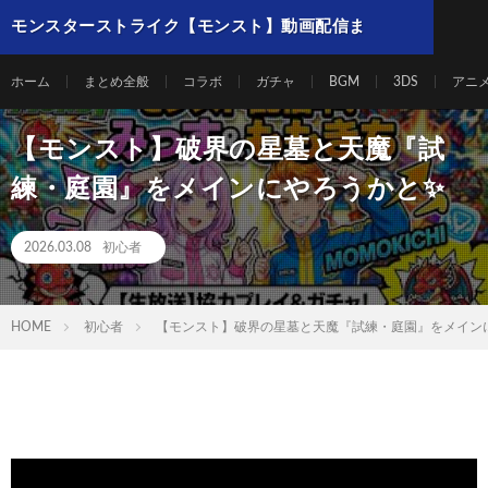
モンスターストライク【モンスト】動画配信ま
とめ
ホーム
まとめ全般
コラボ
ガチャ
BGM
3DS
アニ
【モンスト】破界の星墓と天魔『試
練・庭園』をメインにやろうかと✨
2026.03.08
初心者
HOME
初心者
【モンスト】破界の星墓と天魔『試練・庭園』をメイン