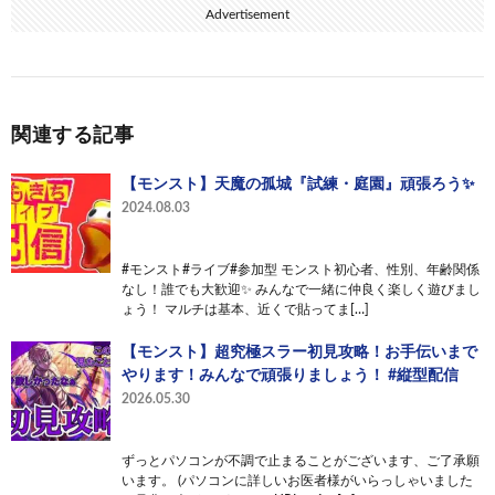
Advertisement
関連する記事
【モンスト】天魔の孤城『試練・庭園』頑張ろう✨
2024.08.03
#モンスト#ライブ#参加型 モンスト初心者、性別、年齢関係
なし！誰でも大歓迎✨ みんなで一緒に仲良く楽しく遊びまし
ょう！ マルチは基本、近くで貼ってま[…]
【モンスト】超究極スラー初見攻略！お手伝いまで
やります！みんなで頑張りましょう！ #縦型配信
2026.05.30
ずっとパソコンが不調で止まることがございます、ご了承願
います。 (パソコンに詳しいお医者様がいらっしゃいました