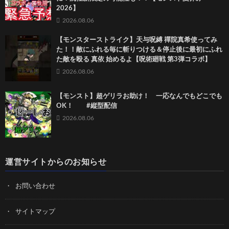
2026】
2026.08.06
【モンスターストライク】天与呪縛 禪院真希使ってみ
た！！敵にふれる毎に斬りつける＆停止後に最初にふれ
た敵を殴る 真依 始めるよ【呪術廻戦 第3弾コラボ】
2026.08.06
【モンスト】超ゲリラお助け！ 一応なんでもどこでも
OK！ #縦型配信
2026.08.06
運営サイトからのお知らせ
お問い合わせ
サイトマップ