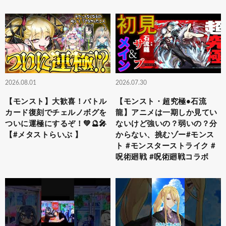
2026.08.01
2026.07.30
【モンスト】大歓喜！バトル
【モンスト・超究極•石流
カード復刻でチェルノボグを
龍】アニメは一期しか見てい
ついに運極にするぞ！💚🔮🎤
ないけど強いの？弱いの？分
【#メタストらいぶ 】
からない、挑むゾー#モンス
ト #モンスターストライク #
呪術廻戦 #呪術廻戦コラボ