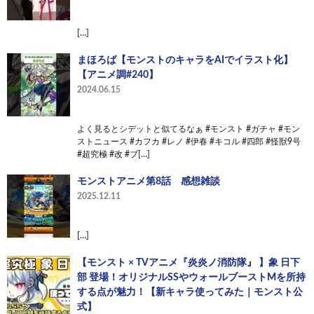
[…]
まほろば【モンストのキャラをAIでイラスト化】
【アニメ調#240】
2024.06.15
よく見るとシデットと似てるなぁ #モンスト #ガチャ #モン
ストニュース #カフカ #レノ #伊春 #キコル #四郎 #怪獣9号
#超究極 #改 #ブ[…]
モンストアニメ第8話 感想雑談
2025.12.11
[…]
【モンスト × TVアニメ『炎炎ノ消防隊』 】象 日下
部 登場！オリジナルSSやウォールブーストMを所持
する点が魅力！【新キャラ使ってみた｜モンスト公
式】