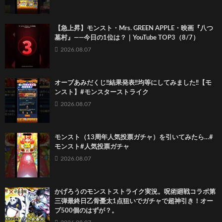
【急上昇】モンスト・Mrs. GREEN APPLE・映画『八つ
墓村』――今日の1位は？｜YouTube TOP3（8/7）
2026.08.07
オーブあみだくじ‼️結果発表‼️均等にしてみました‼️【モ
ンスト】#モンスターストライク
2026.08.07
モンスト（13周年人気投票ガチャ）を引いてみたら…#
モンスト#人気投票ガチャ
2026.08.07
かげろうのモンストストライク実況。呪術廻戦コラボ第
三弾最終日乙骨憂太1点狙いでガチャで超神引き！オー
ブ500個のはずが？。