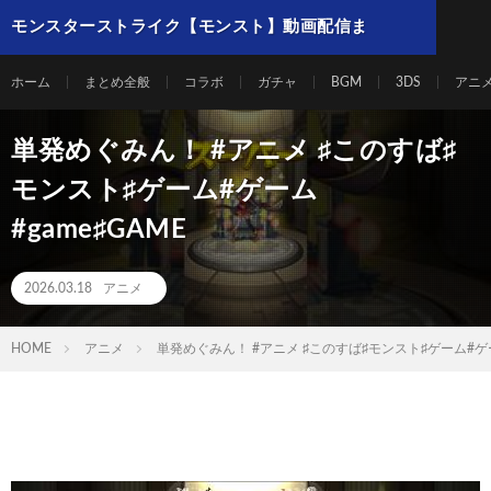
モンスターストライク【モンスト】動画配信ま
とめ
ホーム
まとめ全般
コラボ
ガチャ
BGM
3DS
アニ
単発めぐみん！ #アニメ ♯このすば♯
モンスト♯ゲーム#ゲーム
#game♯GAME
2026.03.18
アニメ
HOME
アニメ
単発めぐみん！ #アニメ ♯このすば♯モンスト♯ゲーム#ゲーム