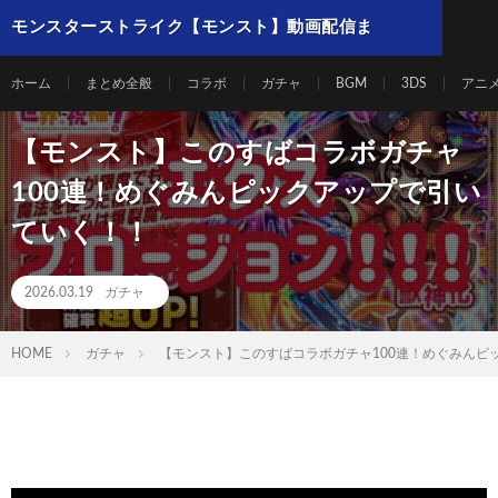
モンスターストライク【モンスト】動画配信ま
とめ
ホーム
まとめ全般
コラボ
ガチャ
BGM
3DS
アニ
【モンスト】このすばコラボガチャ
100連！めぐみんピックアップで引い
ていく！！
2026.03.19
ガチャ
HOME
ガチャ
【モンスト】このすばコラボガチャ100連！めぐみんピ