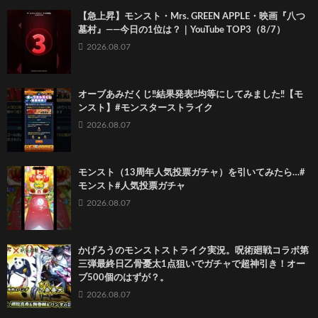
【急上昇】モンスト・Mrs. GREEN APPLE・映画『八つ
墓村』――今日の1位は？｜YouTube TOP3（8/7）
2026.08.07
オーブあみだくじ‼️結果発表‼️均等にしてみました‼️【モ
ンスト】#モンスターストライク
2026.08.07
モンスト（13周年人気投票ガチャ）を引いてみたら…#
モンスト#人気投票ガチャ
2026.08.07
かげろうのモンストストライク実況。呪術廻戦コラボ第
三弾最終日乙骨憂太1点狙いでガチャで超神引き！オー
ブ500個のはずが？。
2026.08.07