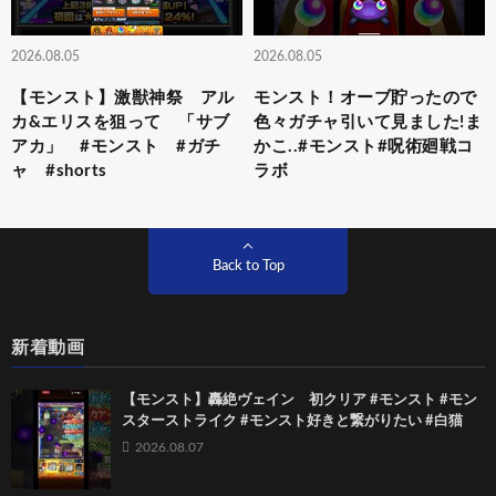
2026.08.05
2026.08.05
【モンスト】激獣神祭 アル
モンスト！オーブ貯ったので
カ&エリスを狙って 「サブ
色々ガチャ引いて見ました!ま
アカ」 #モンスト #ガチ
かこ..#モンスト#呪術廻戦コ
ャ #shorts
ラボ
Back to Top
新着動画
【モンスト】轟絶ヴェイン 初クリア #モンスト #モン
スターストライク #モンスト好きと繋がりたい #白猫
2026.08.07