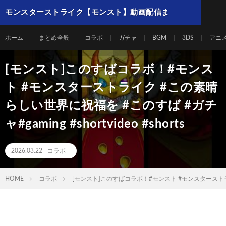
モンスターストライク【モンスト】動画配信ま
とめ
ホーム
まとめ全般
コラボ
ガチャ
BGM
3DS
アニ
[モンスト]このすばコラボ！#モンス
ト #モンスターストライク #この素晴
らしい世界に祝福を #このすば #ガチ
ャ#gaming #shortvideo #shorts
2026.03.22
コラボ
HOME
コラボ
[モンスト]このすばコラボ！#モンスト #モンスターストライク #