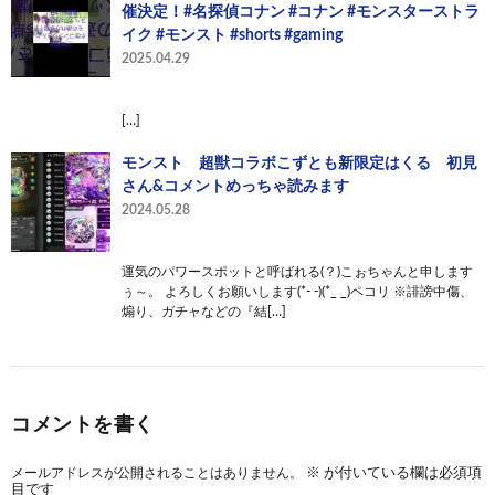
催決定！#名探偵コナン #コナン #モンスターストラ
イク #モンスト #shorts #gaming
2025.04.29
[…]
モンスト 超獣コラボこずとも新限定はくる 初見
さん&コメントめっちゃ読みます
2024.05.28
運気のパワースポットと呼ばれる(？)こぉちゃんと申します
ぅ～。 よろしくお願いします(*- -)(*_ _)ペコリ ※誹謗中傷、
煽り、ガチャなどの『結[…]
コメントを書く
メールアドレスが公開されることはありません。
※
が付いている欄は必須項
目です