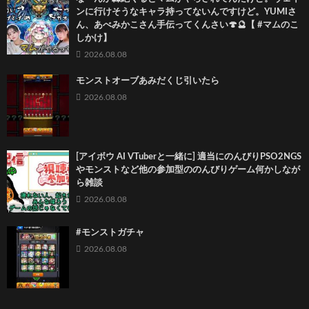
ンに行けそうなキャラ持ってないんですけど。YUMIさ
ん、あべみかこさん手伝ってくんさい🍄🔮【 #マムのこ
しかけ】
2026.08.08
モンストオーブあみだくじ引いたら
2026.08.08
[アイボウ AI VTuberと一緒に] 適当にのんびりPSO2NGS
やモンストなど他の参加型ののんびりゲーム何かしなが
ら雑談
2026.08.08
#モンストガチャ
2026.08.08