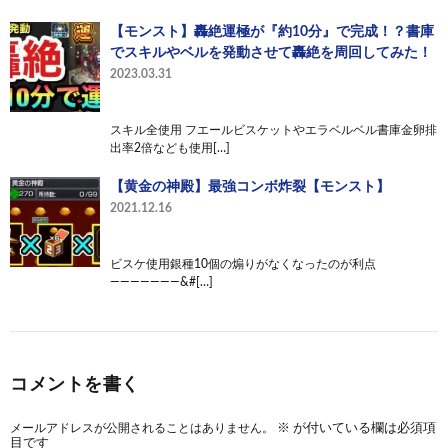
【モンスト】轟絶運極が『約10分』で完成！？書庫
でスキルやベルを発動させて轟絶を周回してみた！
2023.03.31
スキル全使用 フエールビスケットやエラベルベル書庫金卵排
出率2倍なども使用[…]
【黄金の神殿】最強コンボ炸裂【モンスト】
2021.12.16
ビスケ使用銀種10個の煽りがなくなったのが利点
———————&#[…]
コメントを書く
メールアドレスが公開されることはありません。
※
が付いている欄は必須項
目です