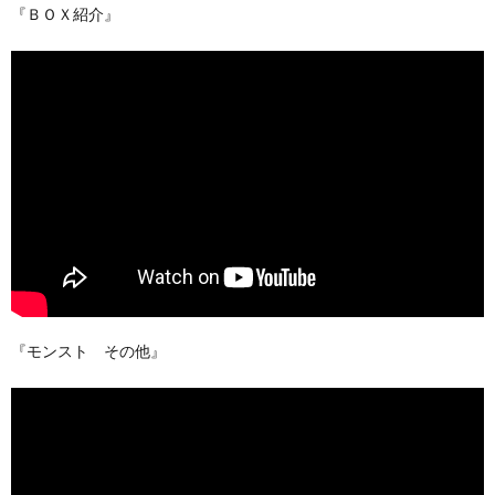
『ＢＯＸ紹介』
『モンスト その他』