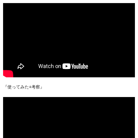
『使ってみた+考察』