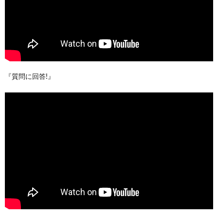
『質問に回答!』