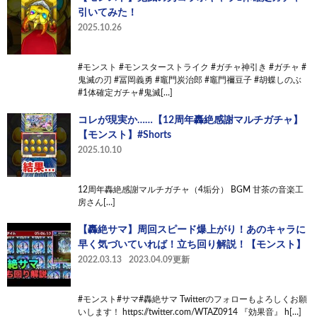
引いてみた！
2025.10.26
#モンスト #モンスターストライク #ガチャ神引き #ガチャ #
鬼滅の刃 #冨岡義勇 #竈門炭治郎 #竈門禰豆子 #胡蝶しのぶ
#1体確定ガチャ#鬼滅[…]
コレが現実か……【12周年轟絶感謝マルチガチャ】
【モンスト】#Shorts
2025.10.10
12周年轟絶感謝マルチガチャ（4垢分） BGM 甘茶の音楽工
房さん[…]
【轟絶サマ】周回スピード爆上がり！あのキャラに
早く気づいていれば！立ち回り解説！【モンスト】
2022.03.13
2023.04.09更新
#モンスト#サマ#轟絶サマ Twitterのフォローもよろしくお願
いします！ https://twitter.com/WTAZ0914 『効果音』 h[…]