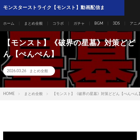
モンスターストライク【モンスト】動画配信ま
とめ
ホーム
まとめ全般
コラボ
ガチャ
BGM
3DS
アニ
【モンスト】《破界の星墓》対策どど
ん【ぺんぺん】
2026.03.26
まとめ全般
HOME
まとめ全般
【モンスト】《破界の星墓》対策どどん【ぺんぺん