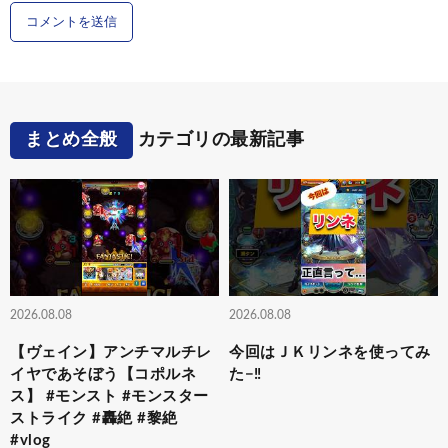
まとめ全般
カテゴリの最新記事
2026.08.08
2026.08.08
【ヴェイン】アンチマルチレ
今回はＪＫリンネを使ってみ
イヤであそぼう【コポルネ
た−‼️
ス】 #モンスト #モンスター
ストライク #轟絶 #黎絶
#vlog