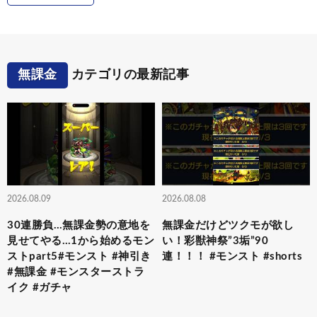
無課金
カテゴリの最新記事
2026.08.09
2026.08.08
30連勝負…無課金勢の意地を
無課金だけどツクモが欲し
見せてやる…1から始めるモン
い！彩獣神祭”3垢”90
ストpart5#モンスト #神引き
連！！！ #モンスト #shorts
#無課金 #モンスターストラ
イク #ガチャ