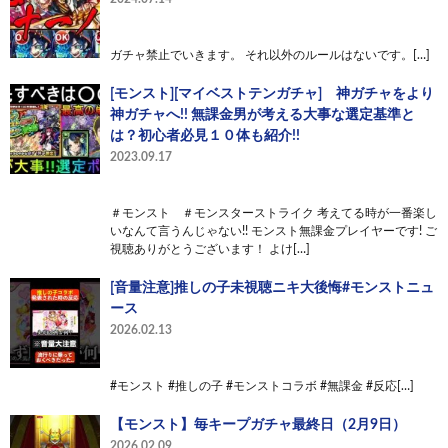
ガチャ禁止でいきます。 それ以外のルールはないです。[…]
[モンスト][マイベストテンガチャ] 神ガチャをより
神ガチャへ!! 無課金男が考える大事な選定基準と
は？初心者必見１０体も紹介!!
2023.09.17
＃モンスト ＃モンスターストライク 考えてる時が一番楽し
いなんて言うんじゃない!! モンスト無課金プレイヤーです! ご
視聴ありがとうございます！ よけ[…]
[音量注意]推しの子未視聴ニキ大後悔#モンストニュ
ース
2026.02.13
#モンスト #推しの子 #モンストコラボ #無課金 #反応[…]
【モンスト】毎キープガチャ最終日（2月9日）
2026.02.09