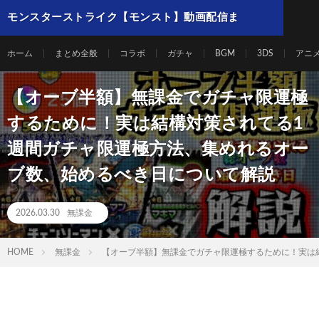
モンスターストライク【モンスト】動画配信ま
とめ
ホーム
まとめ全般
コラボ
ガチャ
BGM
3DS
アニ
【オーブ半額】無課金でガチャ限運極
するために！実は結構対策されてる1
週間ガチャ限運極方法、集めれるオー
ブ数、始めるべき日について解説
2026.03.30
無課金
HOME
無課金
【オーブ半額】無課金でガチャ限運極するために！実は