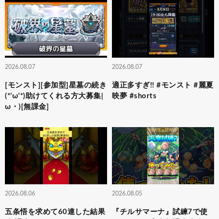
2026.08.07
2026.08.07
[モンスト][参加型]星墓の続き
適正多すぎ!! #モンスト #麗夏
(*’ω’*)助けてくれる方大募集|
映夢 #shorts
ω・)[無課金]
2026.08.06
2026.08.05
五条悟を求めて60連した結果
『チルサマーナ』試練7で使