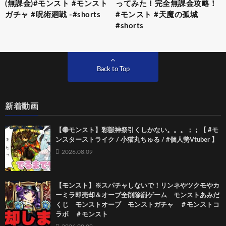
(無課金)#モンスト #モンスト
ってみた！完全無課金攻略！
ガチャ #呪術廻戦 -#shorts
#モンスト #天魔の孤城
#shorts
Back to Top
新着動画
【🔴モンスト】彩獣神祭引くしかない。。。；；【 #モ
ンスターストライク / 小猫丸ちゅる / #個人勢Vtuber 】
2026.08.09
【モンスト】※スパチャしないで！リンネやツクモやカ
ーミラ即売却＆オーブ全削除罰ゲーム モンストあみだ
くじ モンストオーブ モンストガチャ ＃モンストコ
ラボ ＃モンスト