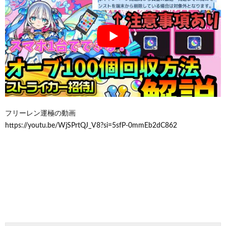
フリーレン運極の動画
https://youtu.be/WjSPrtQJ_V8?si=5sfP-0mmEb2dC862