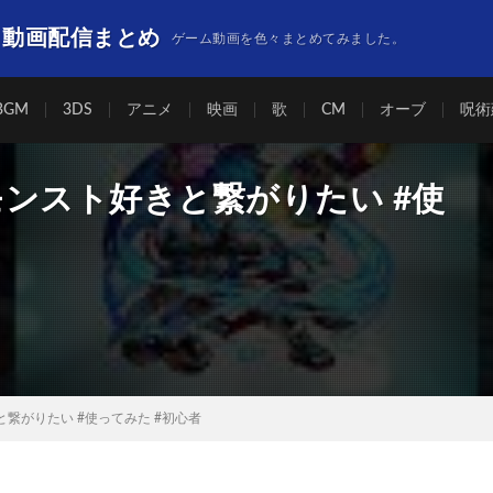
】動画配信まとめ
ゲーム動画を色々まとめてみました。
BGM
3DS
アニメ
映画
歌
CM
オーブ
呪術
モンスト好きと繋がりたい #使
と繋がりたい #使ってみた #初心者