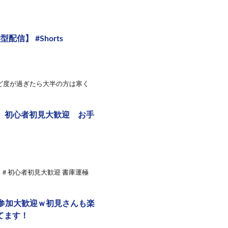
】 #Shorts
けど度が過ぎたら大半の方は寒く
） 初心者初見大歓迎 お手
＃初心者初見大歓迎 書庫運極
参加大歓迎ｗ初見さんも楽
てます！