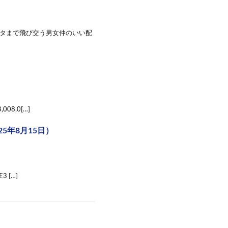
下ネタまで飛び交う男女仲のいい配
008,0[…]
5年8月15日）
3 […]