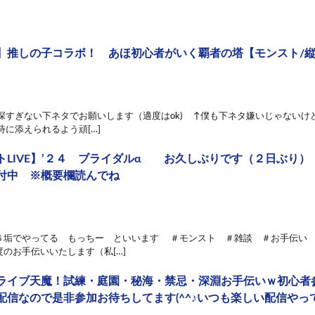
推しの子コラボ！ あほ初心者がいく覇者の塔【モンスト/縦型配信
・深すぎない下ネタでお願いします（適度はok) ↑僕も下ネタ嫌いじゃない
待に添えられるよう頑[…]
トLIVE】’２４ ブライダルα お久しぶりです（２日ぶり
付中 ※概要欄読んでね
６垢でやってる もっちー といいます ＃モンスト ＃雑談 ＃お手伝い 
のお手伝いいたします（私[…]
ライブ天魔！試練・庭園・秘海・禁忌・深淵お手伝いｗ初心者
配信なので是非参加お待ちしてます(^^♪いつも楽しい配信やっ