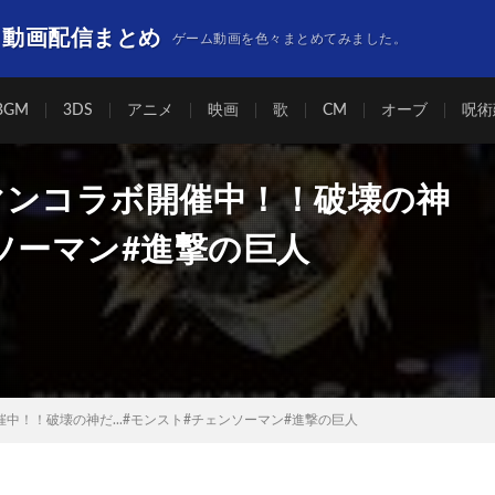
】動画配信まとめ
ゲーム動画を色々まとめてみました。
BGM
3DS
アニメ
映画
歌
CM
オーブ
呪術
マンコラボ開催中！！破壊の神
ソーマン#進撃の巨人
中！！破壊の神だ...#モンスト#チェンソーマン#進撃の巨人