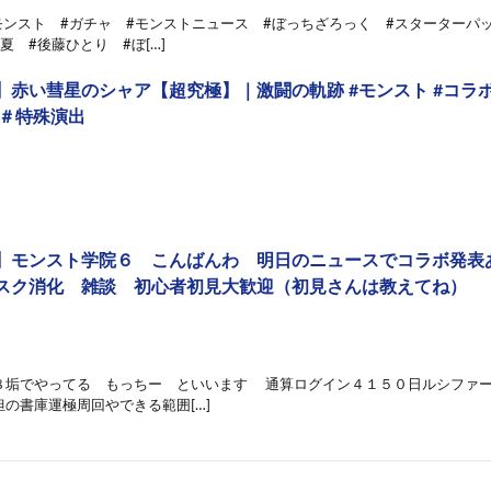
モンスト #ガチャ #モンストニュース #ぼっちざろっく #スターターパ
夏 #後藤ひとり #ぼ[…]
】赤い彗星のシャア【超究極】｜激闘の軌跡 #モンスト #コラボ
 ＃特殊演出
】モンスト学院６ こんばんわ 明日のニュースでコラボ発表
スク消化 雑談 初心者初見大歓迎（初見さんは教えてね）
８垢でやってる もっちー といいます 通算ログイン４１５０日ルシファー
の書庫運極周回やできる範囲[…]