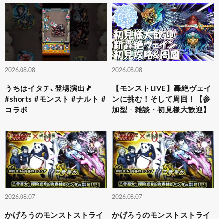
2026.08.08
2026.08.08
うちはイタチ､登場演出🎵
【モンストLIVE】轟絶ヴェイ
#shorts #モンスト #ナルト #
ンに挑む！そして周回！【参
コラボ
加型・雑談・初見様大歓迎】
2026.08.07
2026.08.07
かげろうのモンストストライ
かげろうのモンストストライ