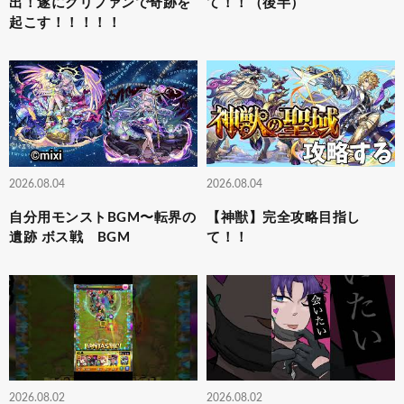
出！遂にグリファンで奇跡を
て！！（後半）
起こす！！！！！
2026.08.04
2026.08.04
自分用モンストBGM〜転界の
【神獣】完全攻略目指し
遺跡 ボス戦 BGM
て！！
2026.08.02
2026.08.02