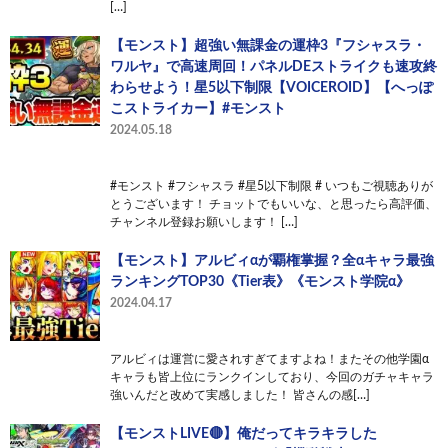
[…]
【モンスト】超強い無課金の運枠3『フシャスラ・
ワルヤ』で高速周回！パネルDEストライクも速攻終
わらせよう！星5以下制限【VOICEROID】【へっぽ
こストライカー】#モンスト
2024.05.18
#モンスト #フシャスラ #星5以下制限 # いつもご視聴ありが
とうございます！ チョットでもいいな、と思ったら高評価、
チャンネル登録お願いします！ […]
【モンスト】アルビィαが覇権掌握？全αキャラ最強
ランキングTOP30《Tier表》《モンスト学院α》
2024.04.17
アルビィは運営に愛されすぎてますよね！またその他学園α
キャラも皆上位にランクインしており、今回のガチャキャラ
強いんだと改めて実感しました！ 皆さんの感[…]
【モンストLIVE🔴】俺だってキラキラした