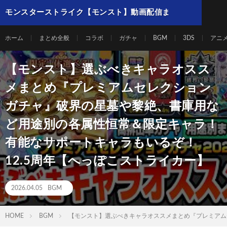
モンスターストライク【モンスト】動画配信ま
とめ
ホーム
まとめ全般
コラボ
ガチャ
BGM
3DS
アニ
【モンスト】選ぶべきキャラオスス
メまとめ『プレミアムセレクション
ガチャ』破界の星墓や黎絶、書庫用な
ど用途別の各属性恒常＆限定キャラ！
有能なサポートキャラもいるぞ！
12.5周年【へっぽこストライカー】
2026.04.05
BGM
HOME
BGM
【モンスト】選ぶべきキャラオススメまとめ『プレミアム