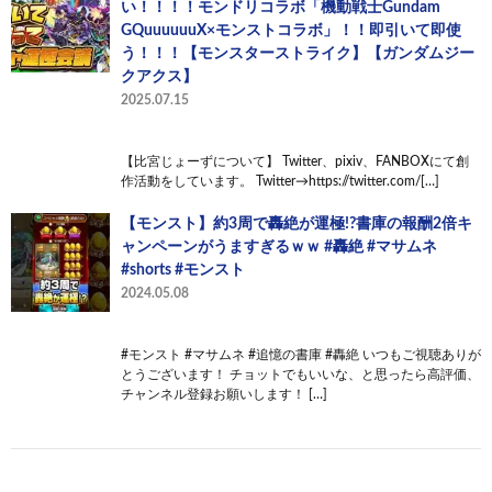
い！！！！モンドリコラボ「機動戦士Gundam
GQuuuuuuX×モンストコラボ」！！即引いて即使
う！！！【モンスターストライク】【ガンダムジー
クアクス】
2025.07.15
【比宮じょーずについて】 Twitter、pixiv、FANBOXにて創
作活動をしています。 Twitter→https://twitter.com/[…]
【モンスト】約3周で轟絶が運極!?書庫の報酬2倍キ
ャンペーンがうますぎるｗｗ #轟絶 #マサムネ
#shorts #モンスト
2024.05.08
#モンスト #マサムネ #追憶の書庫 #轟絶 いつもご視聴ありが
とうございます！ チョットでもいいな、と思ったら高評価、
チャンネル登録お願いします！ […]