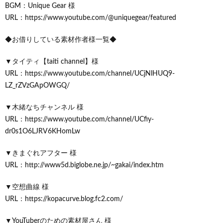
BGM：Unique Gear 様
URL：https://www.youtube.com/@uniquegear/featured
◆お借りしている素材作者様一覧◆
▼タイティ【taiti channel】様
URL：https://www.youtube.com/channel/UCjNlHUQ9-
LZ_rZVzGApOWGQ/
▼木緒なちチャンネル 様
URL：https://www.youtube.com/channel/UCfiy-
dr0s1O6LJRV6KHomLw
▼きまぐれアフター 様
URL：http://www5d.biglobe.ne.jp/~gakai/index.htm
▼空想曲線 様
URL：https://kopacurve.blog.fc2.com/
▼YouTuberのための素材屋さん 様