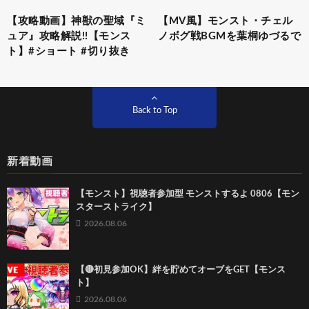
【攻略動画】神獣の聖域『ミ
【MV風】モンスト・チェル
ュア』攻略解説!!【モンス
ノボグ戦BGMを葉桐ゆづるで
ト】#ショート #切り抜き
Back to Top
新着動画
【モンスト】視聴者参加型 モンストするよ 0806【モン
スターストライク】
2026.08.06
【🔴初見参加OK】絆を貯めてオーブをGET【モンス
ト】
2026.08.06