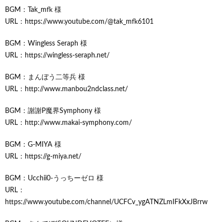
BGM：Tak_mfk 様
URL：https://www.youtube.com/@tak_mfk6101
BGM：Wingless Seraph 様
URL：https://wingless-seraph.net/
BGM：まんぼう二等兵 様
URL：http://www.manbou2ndclass.net/
BGM：謝謝P魔界Symphony 様
URL：http://www.makai-symphony.com/
BGM：G-MIYA 様
URL：https://g-miya.net/
BGM：Ucchii0-うっちーゼロ 様
URL：
https://www.youtube.com/channel/UCFCv_ygATNZLmIFkXxJBrrw