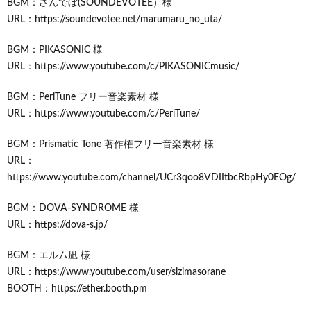
BGM：さんでぼ(SOUNDEVOTEE）様
URL：https://soundevotee.net/marumaru_no_uta/
BGM：PIKASONIC 様
URL：https://www.youtube.com/c/PIKASONICmusic/
BGM：PeriTune フリー音楽素材 様
URL：https://www.youtube.com/c/PeriTune/
BGM：Prismatic Tone 著作権フリー音楽素材 様
URL：
https://www.youtube.com/channel/UCr3qoo8VDIItbcRbpHy0EOg/
BGM：DOVA-SYNDROME 様
URL：https://dova-s.jp/
BGM：エルム凪 様
URL：https://www.youtube.com/user/sizimasorane
BOOTH：https://ether.booth.pm