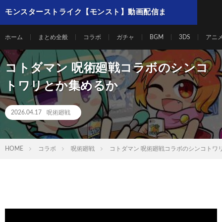
モンスターストライク【モンスト】動画配信ま
とめ
ホーム
まとめ全般
コラボ
ガチャ
BGM
3DS
アニ
コトダマン 呪術廻戦コラボのシンコ
トワリとか集めるか
2026.04.17
呪術廻戦
HOME
コラボ
呪術廻戦
コトダマン 呪術廻戦コラボのシンコトワ