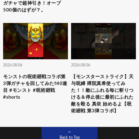
ガチャで超神引き！オーブ
500個のはずが？。
2026.08.06
2026.08.06
モンストの呪術廻戦コラボ第
【モンスターストライク】天
3弾ガチャを回してみた‼️40連
与呪縛 禪院真希使ってみ
目 #モンスト #呪術廻戦
た！！敵にふれる毎に斬りつ
#shorts
ける＆停止後に最初にふれた
敵を殴る 真依 始めるよ【呪
術廻戦 第3弾コラボ】
Back to Top