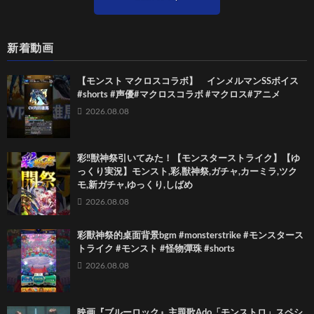
新着動画
【モンスト マクロスコラボ】 インメルマンSSボイス
#shorts #声優#マクロスコラボ #マクロス#アニメ
2026.08.08
彩‼獣神祭引いてみた！【モンスターストライク】【ゆ
っくり実況】モンスト,彩,獣神祭,ガチャ,カーミラ,ツク
モ,新ガチャ,ゆっくり,しばめ
2026.08.08
彩獸神祭的桌面背景bgm #monsterstrike #モンスタース
トライク #モンスト #怪物彈珠 #shorts
2026.08.08
映画『ブルーロック』主題歌Ado「モンストロ」スペシ