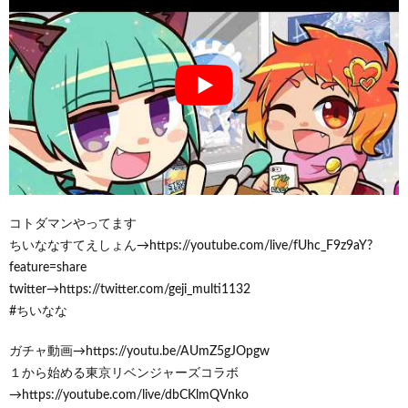
コトダマンやってます
ちいななすてえしょん→https://youtube.com/live/fUhc_F9z9aY?
feature=share
twitter→https://twitter.com/geji_multi1132
#ちいなな
ガチャ動画→https://youtu.be/AUmZ5gJOpgw
１から始める東京リベンジャーズコラボ
→https://youtube.com/live/dbCKlmQVnko