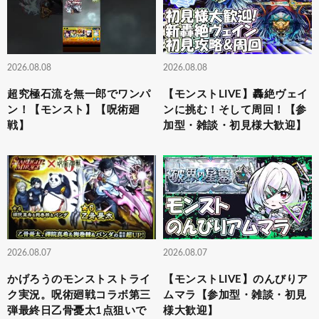
2026.08.08
2026.08.08
超究極石流を無一郎でワンパ
【モンストLIVE】轟絶ヴェイ
ン！【モンスト】【呪術廻
ンに挑む！そして周回！【参
戦】
加型・雑談・初見様大歓迎】
2026.08.07
2026.08.07
かげろうのモンストストライ
【モンストLIVE】のんびりア
ク実況。呪術廻戦コラボ第三
ムマラ【参加型・雑談・初見
弾最終日乙骨憂太1点狙いで
様大歓迎】