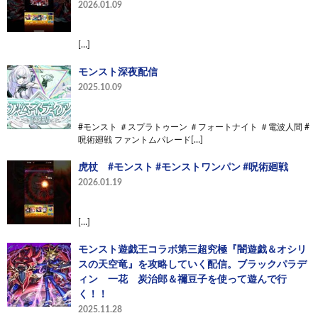
2026.01.09
[…]
モンスト深夜配信
2025.10.09
#モンスト ＃スプラトゥーン ＃フォートナイト ＃電波人間 #
呪術廻戦 ファントムパレード[…]
虎杖 #モンスト #モンストワンパン #呪術廻戦
2026.01.19
[…]
モンスト遊戯王コラボ第三超究極『闇遊戯＆オシリ
スの天空竜』を攻略していく配信。ブラックパラデ
ィン 一花 炭治郎＆禰󠄀豆子を使って遊んで行
く！！
2025.11.28