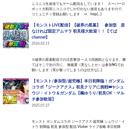
ニコニコ生放送でもゲーム配信をしています！ スーパーロ
ボット大戦等ニコニコでしか行わない放送もありますので、
コミュニティ登録お願いします → http[…]
【モンストLIVE配信】【破界の星墓】 参加型 居
なければ固定アムマラ 初見様大歓迎！！【てば
channel】
2026.02.11
※破界の星墓配信での注意事項 一人３回挑戦となります。勝
てばそこで次の方に、 無厳選（実なしとか）は参加NGでお
願いします（実が被ってしまうのは仕方な[…]
【モンスト/参加型/超究極】本日初降臨！ガンダム
コラボ『ジークアクス』初見クリアに挑戦👑✨シュ
ウジ・イトウ＆ガンダム【楓ゆうり/初見OK・マル
チ参加歓迎】
2025.07.27
モンスト ガンダムコラボ ジークアクス 超究極 シュウジ・イ
トウ 初降臨 初見 参加型 配信 Vtuber ライブ攻略 本日初降