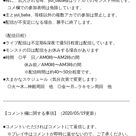
●稀に、乱入される苺、yui_baba様はリアルでのモンスト仲間です。
コメ欄での参加表明は免除しています。
●主とyui_baba、苺様以外の複数アカでの参加は禁止します。
●配信が不安定になる場合、勝手に終了します。
《配信日程》
●ライブ配信は不定期&深夜で週5日程度は配信しています。
●モンストの日は配信をお休みする場合があります
●時間 ◎平 日／AM0時〜AM2時の間
休み前／AM0時〜AM3時の間
※配信時間は約40〜50分程度です。
●大まかなスケジュール（気分次第で変更します）
◎火〜木…神殿周回 他 ◎金〜月…ラキモン周回 他
……………………………………………………………………………………………………
【コメント欄に関する事項】（2020/05/19更新）
●コメントいただければコメントにて返信します。
※プレイ中はコメントが即時に返せないので、ご了承ください。