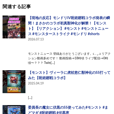
関連する記事
【現地の反応】モンドリIV呪術廻戦コラボ発表の瞬
間！まさかのコラボ初真獣神化が解禁！【モンス
ト】【リアクション】 #モンスト #モンストニュー
ス #モンスターストライク #モンドリ #shorts
2026.07.13
モンストニュース 登録ありがとうございます。૮ . ̫ . ა リアク
ション動画多めです！ 動画投稿→18時頃 ライブ配信→0時
頃〜？？？ Twitt[…]
【モンスト】ヴィーラに虎杖悠仁獣神化のSS打って
みた【呪術廻戦コラボ】
2025.04.19
[…]
委員長の魔女に伏黒のSS使ってみた#モンスト #ま
どマギ #呪術廻戦 #伏黒恵