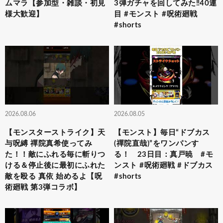
ムマラ【参加型・雑談・初見
3弾ガチャを回してみた‼️40連
様大歓迎】
目 #モンスト #呪術廻戦
#shorts
2026.08.06
2026.08.05
【モンスターストライク】天
【モンスト】毎日“ドブカス
与呪縛 禪院真希使ってみ
(禪院直哉)”をワンパンす
た！！敵にふれる毎に斬りつ
る！ 23日目：真戸暁 #モ
ける＆停止後に最初にふれた
ンスト #呪術廻戦 #ドブカス
敵を殴る 真依 始めるよ【呪
#shorts
術廻戦 第3弾コラボ】