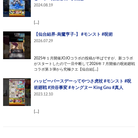
2024.08.19
[…]
【仙台結界-烏鷺亨子-】 #モンスト #呪術
2026.07.29
2025年１月開催JOJOコラボの投稿が半ばですが、新コラボ
がスタートしたので一旦中断して2026年７月開催の呪術廻戦
コラボ第３弾から究極クエ【仙台結[…]
ハッピーバースデーってやつさ虎杖 #モンスト #呪
術廻戦 #渋谷事変 #キングヌー King Gnu #真人
2023.12.10
[…]