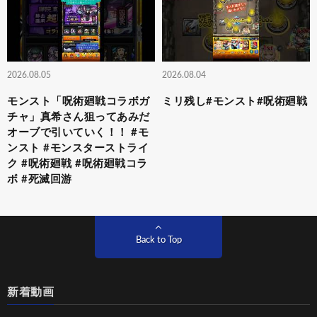
2026.08.05
2026.08.04
モンスト「呪術廻戦コラボガ
ミリ残し#モンスト#呪術廻戦
チャ」真希さん狙ってあみだ
オーブで引いていく！！ #モ
ンスト #モンスターストライ
ク #呪術廻戦 #呪術廻戦コラ
ボ #死滅回游
Back to Top
新着動画