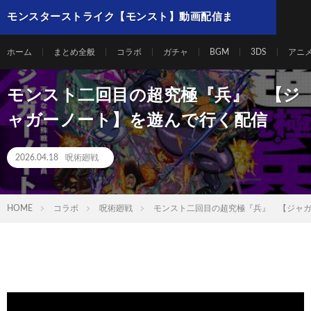
モンスターストライク【モンスト】動画配信ま
とめ
ホーム
まとめ全般
コラボ
ガチャ
BGM
3DS
アニ
モンスト二回目の超究極『兵』 【ジ
ャガーノート】を遊んで行く配信
2026.04.18
呪術廻戦
HOME
コラボ
呪術廻戦
モンスト二回目の超究極『兵』 【ジャ