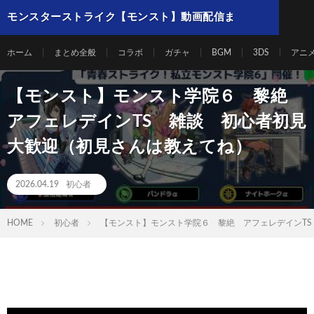
モンスターストライク【モンスト】動画配信ま
とめ
ホーム
まとめ全般
コラボ
ガチャ
BGM
3DS
アニ
【モンスト】モンスト学院６ 黎絶
アフェレデインTS 雑談 初心者初見
大歓迎（初見さんは教えてね）
2026.04.19
初心者
HOME
初心者
【モンスト】モンスト学院６ 黎絶 アフェレデインT