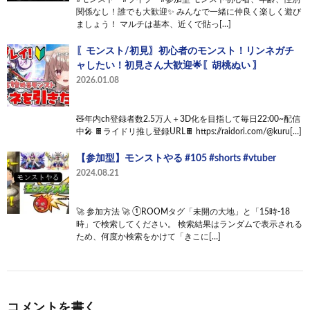
関係なし！誰でも大歓迎✨ みんなで一緒に仲良く楽しく遊び
ましょう！ マルチは基本、近くで貼っ[…]
〖モンスト/初見〗初心者のモンスト！リンネガチ
ャしたい！初見さん大歓迎🌟〖胡桃ぬい 〗
2026.01.08
🧸年内ch登録者数2.5万人＋3D化を目指して毎日22:00~配信
中🎤 🍫ライドリ推し登録URL🍫 https://raidori.com/@kuru[…]
【参加型】モンストやる #105 #shorts #vtuber
2024.08.21
🚀 参加方法 🚀 ①ROOMタグ「未開の大地」と「15時-18
時」で検索してください。 検索結果はランダムで表示される
ため、何度か検索をかけて「きこに[…]
コメントを書く