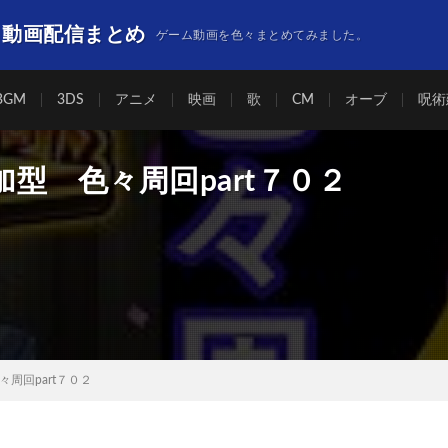
】動画配信まとめ
ゲーム動画を色々まとめてみました。
BGM
3DS
アニメ
映画
歌
CM
オーブ
呪術
型 色々周回part７０２
周回part７０２