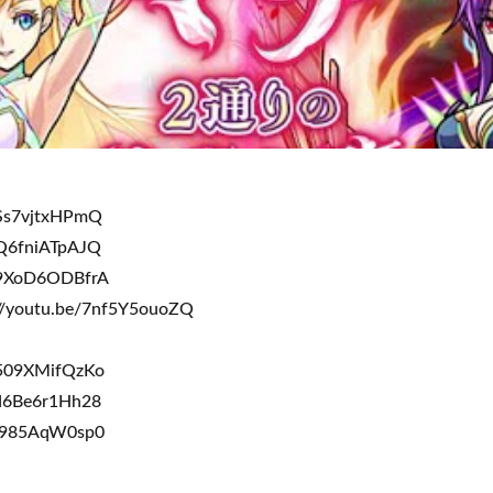
/Ss7vjtxHPmQ
/Q6fniATpAJQ
/9XoD6ODBfrA
outu.be/7nf5Y5ouoZQ
/509XMifQzKo
/d6Be6r1Hh28
/j985AqW0sp0