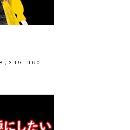
１９８，３９９，９６０