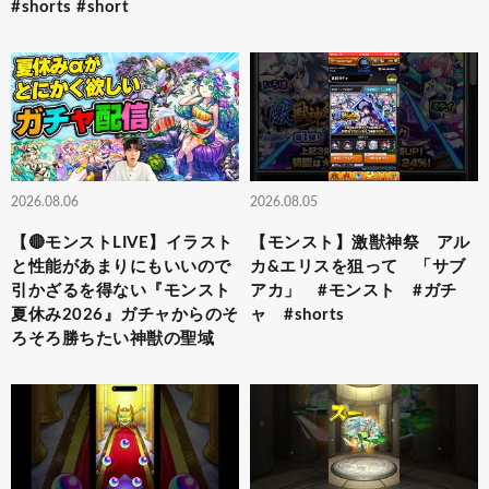
#shorts #short
2026.08.06
2026.08.05
【🔴モンストLIVE】イラスト
【モンスト】激獣神祭 アル
と性能があまりにもいいので
カ&エリスを狙って 「サブ
引かざるを得ない『モンスト
アカ」 #モンスト #ガチ
夏休み2026』ガチャからのそ
ャ #shorts
ろそろ勝ちたい神獣の聖域