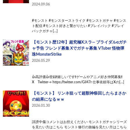
2024.09.06
#モンスト​ #モンスターストライク​ #モンストガチャ​ #モンス
ト配信​ #モンスト好きと繋がりたい​ #プレイバック​ #プレイ
バックガチャ​[…]
【モンスト歴12年】超究極Xスラ― ブライダルαガチ
ャ予告 フレンド募集 Xでガチャ募集 VTuber 怪物彈
珠MonsterStrike
2026.05.29
👍高評価👍登録❗嬉しいです❗ゲームやアニメ好き仲間募集❗
X Twitter→ https://twitter.com/Gil47r 仕事依頼等はXの[…]
【モンスト】 リンネ狙って超獣神祭回したらまさか
の結果になるｗｗ
2026.01.30
誹謗中傷コメントはお控えください モンストガチャシリーズ
を見たい方はこちら モンスト修行の旅編を見たい方はこちら