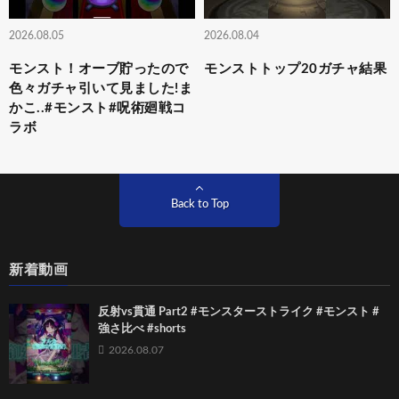
2026.08.05
2026.08.04
モンスト！オーブ貯ったので
モンストトップ20ガチャ結果
色々ガチャ引いて見ました!ま
かこ..#モンスト#呪術廻戦コ
ラボ
Back to Top
新着動画
反射vs貫通 Part2 #モンスターストライク #モンスト #
強さ比べ #shorts
2026.08.07