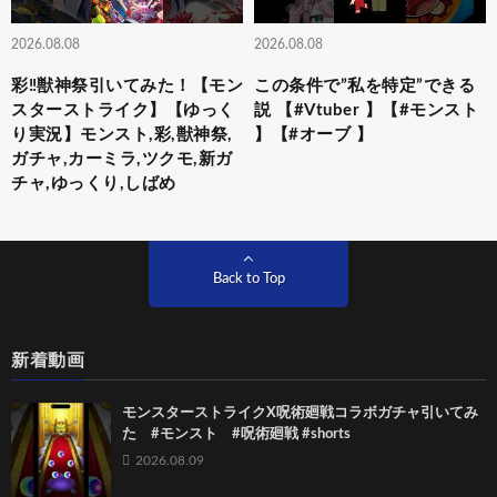
2026.08.08
2026.08.08
彩‼獣神祭引いてみた！【モン
この条件で”私を特定”できる
スターストライク】【ゆっく
説 【#Vtuber 】【#モンスト
り実況】モンスト,彩,獣神祭,
】【#オーブ 】
ガチャ,カーミラ,ツクモ,新ガ
チャ,ゆっくり,しばめ
Back to Top
新着動画
モンスターストライクX呪術廻戦コラボガチャ引いてみ
た #モンスト #呪術廻戦 #shorts
2026.08.09