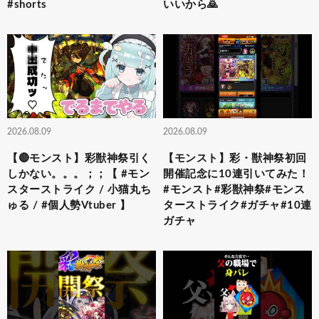
#shorts
いいから🙇
2026.08.09
2026.08.09
【🔴モンスト】彩獣神祭引く
【モンスト】彩・獣神祭初回
しかない。。。；；【 #モン
開催記念に10連引いてみた！
スターストライク / 小猫丸ち
#モンスト#彩獣神祭#モンス
ゅる / #個人勢Vtuber 】
ターストライク#ガチャ#10連
ガチャ