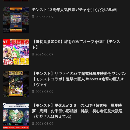
モンスト 13周年人気投票ガチャを引くだけの動画
2026.08.09
【🔴初見参加OK】絆を貯めてオーブをGET【モンス
ト】
2026.08.09
【モンスト】リヴァイのSSで超究極麗夏映夢を ワンパン
【モンストコラボ】進撃の巨人 #shorts #進撃の巨人 #
リヴァイ
2026.08.09
【モンスト】夏休みα’２６ のんびり超究極 麗夏映
夢 周回 お手伝い応相談 雑談 初心者初見大歓迎
（初見さんは教えてね）
2026.08.09