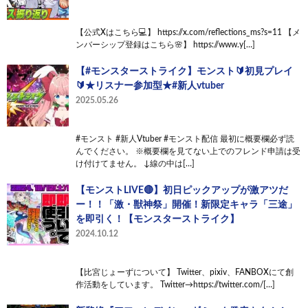
【公式Xはこちら💻】 https://x.com/reflections_ms?s=11 【メ
ンバーシップ登録はこちら🌸】 https://www.y[…]
【#モンスターストライク】モンスト🔰初見プレイ
🔰★リスナー参加型★#新人vtuber
2025.05.26
#モンスト #新人Vtuber #モンスト配信 最初に概要欄必ず読
んでください。 ※概要欄を見てない上でのフレンド申請は受
け付けてません。 ↓線の中は[…]
【モンストLIVE🔴】初日ピックアップが激アツだ
ー！！「激・獣神祭」開催！新限定キャラ「三途」
を即引く！【モンスターストライク】
2024.10.12
【比宮じょーずについて】 Twitter、pixiv、FANBOXにて創
作活動をしています。 Twitter→https://twitter.com/[…]