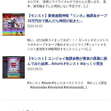
ネルです。 皆様とワイワイマルチできたらと思います。 基
本、激究極までしか周回しない予定です。[…]
【モンスト】新春超獣神祭『リンネ』無課金オーブ
18万円分で挑んだら神回が起きた…
2026.01.01
怖い。ぜひ結果コメまってるぜ！！！ モンスト＃モンストコ
ラボ＃オーブ＃オーブ集め＃モンストライブ#ショート＃モ
ンスト参加型＃神殿周回＃モンストニュース[…]
【モンスト】エンジョイ無課金勢が黄泉の星墓に挑
んでみた結果… #shorts #モンスト #ゆっくり実況
2025.08.01
#モンスト #shorts #モンスターストライク #ゆっくり実況
#shortsvideo #shortsviral #shortsyoutub[…]