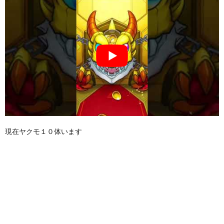
現在ヤクモ１０体います