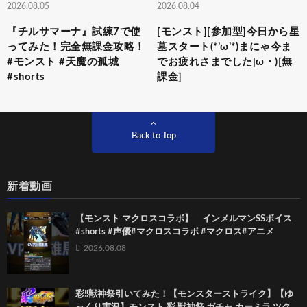
2026.08.05
2026.08.04
『チルサマーナ』試練7で使
[モンスト][参加型]今日から星
ってみた！完全無課金攻略！
墓スタート(*’ω’*)まにゃ今ま
#モンスト #天魔の孤城
でお疲れさまでした|ω・)[無
#shorts
課金]
Back to Top
新着動画
【モンスト マクロスコラボ】 インメルマンSSボイス
#shorts #声優#マクロスコラボ #マクロス#アニメ
2026.08.08
彩‼獣神祭引いてみた！【モンスターストライク】【ゆ