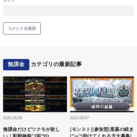
サイト
無課金
カテゴリの最新記事
2026.08.08
2026.08.07
無課金だけどツクモが欲し
[モンスト][参加型]星墓の続き
い！彩獣神祭”3垢”90
(*’ω’*)助けてくれる方大募集|