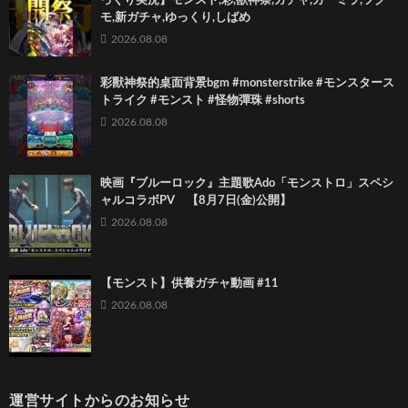
っくり実況】モンスト,彩,獣神祭,ガチャ,カーミラ,ツク
モ,新ガチャ,ゆっくり,しばめ
2026.08.08
彩獸神祭的桌面背景bgm #monsterstrike #モンスタース
トライク #モンスト #怪物彈珠 #shorts
2026.08.08
映画『ブルーロック』主題歌Ado「モンストロ」スペシ
ャルコラボPV 【8月7日(金)公開】
2026.08.08
【モンスト】供養ガチャ動画 #11
2026.08.08
運営サイトからのお知らせ