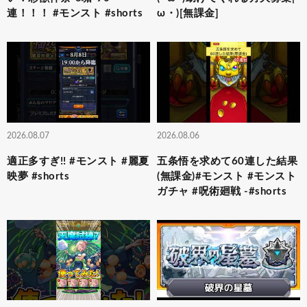
連！！！ #モンスト #shorts
ω・)[無課金]
2026.08.07
2026.08.06
適正多すぎ!! #モンスト #麗夏
五条悟を求めて60連した結果
映夢 #shorts
(無課金)#モンスト #モンスト
ガチャ #呪術廻戦 -#shorts