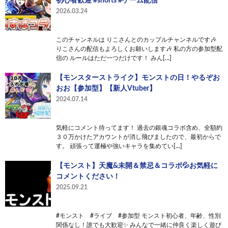
初心者歓迎 #shorts #ゲーム配信
2026.03.24
このチャンネルは りこさんとのカップルチャンネルです🎶
りこさんの配信もよろしくお願いします🎶 私の方の参加型配
信の ルールはただ一つだけです！ みん[…]
【モンスターストライク】モンストの日！やるぞお
おお【参加型】【新人Vtuber】
2024.07.14
気軽にコメント待ってます！ 過去の銀魂コラボ含め、全額約
３０万かけたアカウントが消し飛びましたので、最初からで
す。 頑張って運極や強いキャラを集めてい[…]
【モンスト】天魔&未開＆禁忌＆コラボ💦お気軽に
コメントください！
2025.09.21
#モンスト #ライブ #参加型 モンスト初心者、年齢、性別
関係なし！誰でも大歓迎✨ みんなで一緒に仲良く楽しく遊び