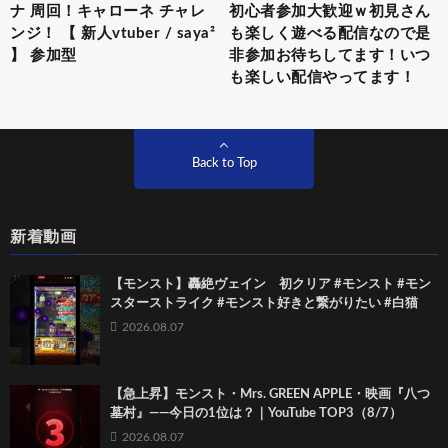
ナ 周回！キャローネ チャレ
初心者参加大歓迎ｗ初見さん
ンジ！ 【 新人vtuber / saya²
も楽しく遊べる配信なので是
】 参加型
非参加お待ちしてます！いつ
も楽しい配信やってます！
Back to Top
新着動画
【モンスト】轟絶ヴェイン 初クリア #モンスト #モン
スターストライク #モンスト好きと繋がりたい #白猫
2026.08.07
【急上昇】モンスト・Mrs. GREEN APPLE・映画『八つ
墓村』――今日の1位は？｜YouTube TOP3（8/7）
2026.08.07