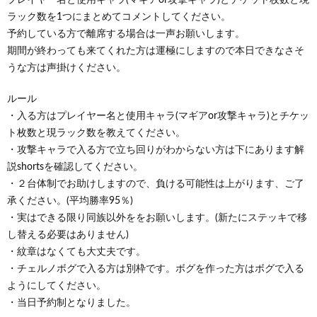
ラック数を1つにまとめてコメントしてください。
予約している方で離席する場合は一声お願いします。
期間が終わっても来てくれた方は運極にしますので本日できなさそ
うな方は声掛けください。
ルール
・入る方はプレイヤー名と使用キャラ(マギアor攻撃キャラ)とチケッ
ト枚数と現ラック数を教えてください。
・攻撃キャラで入る方で立ち回りがわからない方は下にあります解
説shortsを確認してください。
・２台体制でお助けしますので、負ける可能性は上がります、ご了
承ください。(平均勝率95％)
・実はできる限り同族以外ををお願いします。(新たにステッキで移
し替える必要はありません)
・紋章はなくても大丈夫です。
・チェルノボグで入る方は別枠です。ボグを作った方はボグで入る
ようにしてください。
・当日予約制となりました。