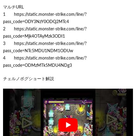
マルチURL
1 https://static.monster-strike.com/line/?
pass_code=ODY3NzY0ODQ2MTc4
2 https://static.monster-strike.com/line/?
pass_code=Mjk4OTAyMzk3ODI1
3 https://static.monster-strike.com/line/?
pass_code=NTc5MDU1NDM1ODUw
4 https://static.monster-strike.com/line/?
pass_code=ODMzMTk5MDU4NDg3
チェルノボグショート解説