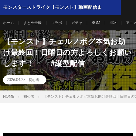
モンスターストライク【モンスト】動画配信ま
とめ
ホーム
まとめ全般
コラボ
ガチャ
BGM
3DS
アニ
【モンスト】チェルノボグ本気お助
け最終回！日曜日の方よろしくお願い
します！ #縦型配信
2026.04.23
初心者
HOME
初心者
【モンスト】チェルノボグ本気お助け最終回！日曜日