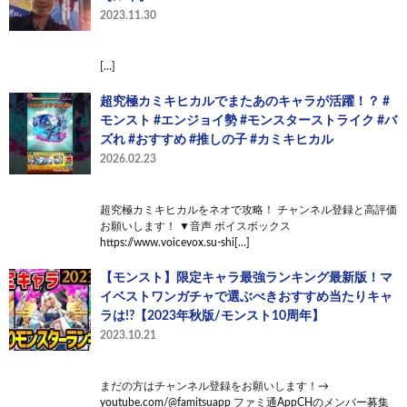
2023.11.30
[…]
超究極カミキヒカルでまたあのキャラが活躍！？ #
モンスト #エンジョイ勢 #モンスターストライク #バ
ズれ #おすすめ #推しの子 #カミキヒカル
2026.02.23
超究極カミキヒカルをネオで攻略！ チャンネル登録と高評価
お願いします！ ▼音声 ボイスボックス
https://www.voicevox.su-shi[…]
【モンスト】限定キャラ最強ランキング最新版！マ
イベストワンガチャで選ぶべきおすすめ当たりキャ
ラは!?【2023年秋版/モンスト10周年】
2023.10.21
まだの方はチャンネル登録をお願いします！→
youtube.com/@famitsuapp ファミ通AppCHのメンバー募集