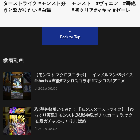
ターストライク #モンスト好
モンスト #ヴィエン #轟絶
きと繋がりたい #白猫
#初クリア#マキマ #ゼーレ
Back to Top
新着動画
【モンスト マクロスコラボ】 インメルマンSSボイス
#shorts #声優#マクロスコラボ #マクロス#アニメ
2026.08.08
彩‼獣神祭引いてみた！【モンスターストライク】【ゆ
っくり実況】モンスト,彩,獣神祭,ガチャ,カーミラ,ツク
モ,新ガチャ,ゆっくり,しばめ
2026.08.08