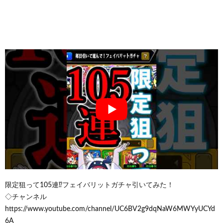
限定狙って105連⁉フェイバリットガチャ引いてみた！
◇チャンネル
https://www.youtube.com/channel/UC6BV2g9dqNaW6MWYyUCYd
6A