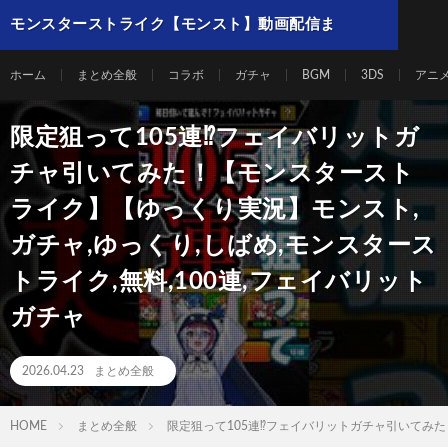
モンスターストライク【モンスト】動画配信ま
とめ
ホーム
まとめ全般
コラボ
ガチャ
BGM
3DS
アニ
限定狙って105連⁉フェイバリットガ
チャ引いてみた！【モンスタースト
ライク】【ゆっくり実況】モンスト,
ガチャ,ゆっくり,しばめ,モンスタース
トライク,無料,100連,フェイバリット
ガチャ
2026.04.23
まとめ全般
HOME
まとめ全般
限定狙って105連⁉フェイバリットガチャ引いてみた