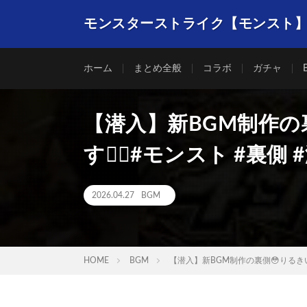
モンスターストライク【モンスト
ホーム
まとめ全般
コラボ
ガチャ
【潜入】新BGM制作の
す❤️‍🔥#モンスト #裏側
2026.04.27
BGM
HOME
BGM
【潜入】新BGM制作の裏側😳りるきいが