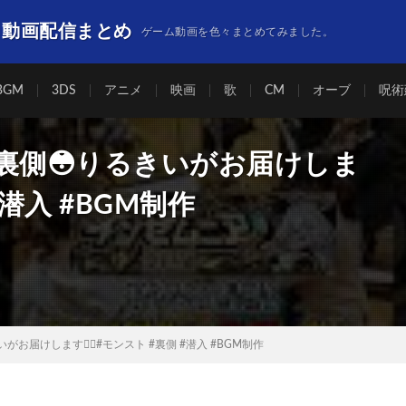
】動画配信まとめ
ゲーム動画を色々まとめてみました。
BGM
3DS
アニメ
映画
歌
CM
オーブ
呪術
裏側😳りるきいがお届けしま
 #潜入 #BGM制作
お届けします❤️‍🔥#モンスト #裏側 #潜入 #BGM制作